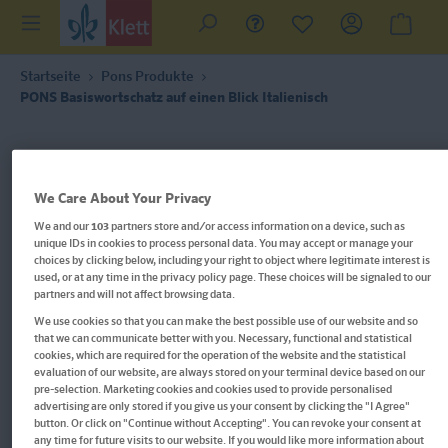
Startseite
Pons Produkte
PONS Basiswortschatz auf einen Blick Italienisch
We Care About Your Privacy
We and our
103
partners store and/or access information on a device, such as
unique IDs in cookies to process personal data. You may accept or manage your
choices by clicking below, including your right to object where legitimate interest is
used, or at any time in the privacy policy page. These choices will be signaled to our
partners and will not affect browsing data.
We use cookies so that you can make the best possible use of our website and so
that we can communicate better with you. Necessary, functional and statistical
cookies, which are required for the operation of the website and the statistical
evaluation of our website, are always stored on your terminal device based on our
pre-selection. Marketing cookies and cookies used to provide personalised
advertising are only stored if you give us your consent by clicking the "I Agree"
button. Or click on "Continue without Accepting". You can revoke your consent at
any time for future visits to our website. If you would like more information about