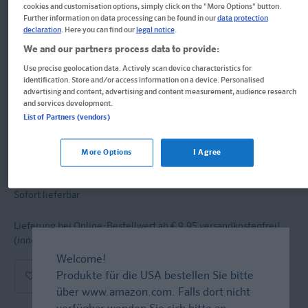
cookies and customisation options, simply click on the "More Options" button.
PONS Basiswortschatz auf
Further information on data processing can be found in our
data protection
declaration
. Here you can find our
legal notice
.
einen Blick Italienisch
We and our partners process data to provide:
Use precise geolocation data. Actively scan device characteristics for
Die kompakte Übersicht mit ca. 1000 Wörtern thematisch sortiert
identification. Store and/or access information on a device. Personalised
advertising and content, advertising and content measurement, audience research
and services development.
Übersichtskarte
List of Partners (vendors)
Format: 23,8 x 30,5 cm, 6 Seiten
ISBN: 978-3-12-562692-8
More Options
I Agree
7,20 €
Sofort lieferbar
Lieferung bei Online-Bestellwert ab € 9,95
versandkostenfrei!
(innerh. Deutschlands)
Welcome!
In den Warenkorb
Produkte für die USA bestellen Sie bitte
über
www.amazon.com
. Falls dort nicht