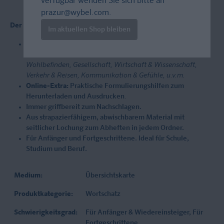
verfügbar wenden Sie sich bitte an
prazur@wybel.com
.
Der wichtigste Wortschatz - nach Themen sortiert:
Im aktuellen Shop bleiben
Der wichtigste Wortschatz zum Mitreden, u.a.
Die eigene
Person, Familie & Freunde, Freizeit, Gesundheit &
Wohlbefinden, Gesellschaft, Wirtschaft & Wissenschaft,
Verkehr & Reisen, Kommunikation & Gefühle, u.v.m.
Online-Extra:
Praktische Formulierungshilfen zum
Herunterladen und Ausdrucken
.
Immer griffbereit zum Nachschlagen.
Aus strapazierfähigem, abwischbarem Material mit
seitlicher Lochung zum Abheften in jedem Ordner.
Für Anfänger und Fortgeschrittene. Ideal für Schule,
Studium und Beruf.
Medium:
Übersichtskarte
Produktkategorie:
Wortschatz
Schwierigkeitsgrad:
Für Anfänger & Wiedereinsteiger
, Für
Fortgeschrittene