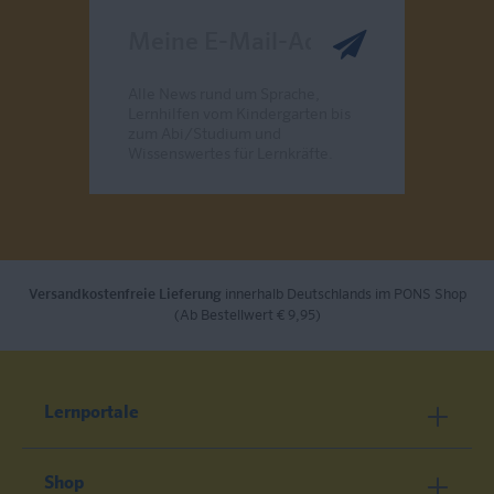
Meine E-Mail-Adresse
Alle News rund um Sprache,
Lernhilfen vom Kindergarten bis
zum Abi/Studium und
Wissenswertes für Lernkräfte.
Send
Versandkostenfreie Lieferung
innerhalb Deutschlands im PONS Shop
(Ab Bestellwert € 9,95)
Lernportale
Shop