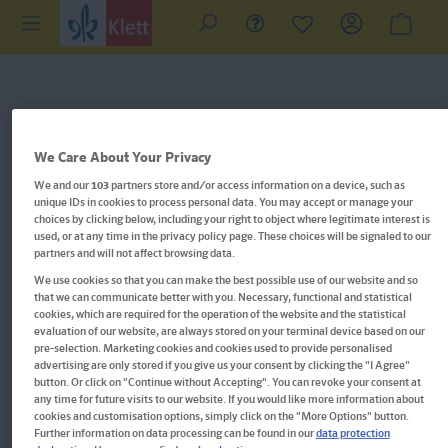
We Care About Your Privacy
We and our
103
partners store and/or access information on a device, such as
unique IDs in cookies to process personal data. You may accept or manage your
choices by clicking below, including your right to object where legitimate interest is
used, or at any time in the privacy policy page. These choices will be signaled to our
partners and will not affect browsing data.
We use cookies so that you can make the best possible use of our website and so
that we can communicate better with you. Necessary, functional and statistical
cookies, which are required for the operation of the website and the statistical
evaluation of our website, are always stored on your terminal device based on our
pre-selection. Marketing cookies and cookies used to provide personalised
advertising are only stored if you give us your consent by clicking the "I Agree"
Im Buch blättern
button. Or click on "Continue without Accepting". You can revoke your consent at
any time for future visits to our website. If you would like more information about
cookies and customisation options, simply click on the "More Options" button.
PONS Der große Sprachkurs
Further information on data processing can be found in our
data protection