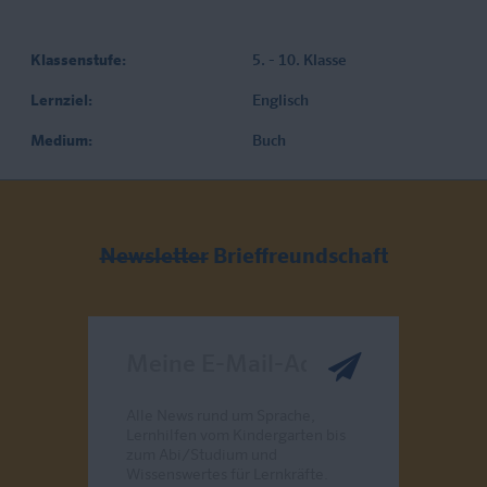
Klassenstufe:
5. - 10. Klasse
Lernziel:
Englisch
Medium:
Buch
Newsletter
Brieffreundschaft
Meine E-Mail-Adresse
Alle News rund um Sprache,
Lernhilfen vom Kindergarten bis
zum Abi/Studium und
Wissenswertes für Lernkräfte.