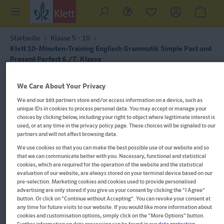
Startseite
Klasse 5 - 10
Klett 10-Minuten-Training Englisch Grammatik Simple Past und
Present Perfect 6./7. Klasse
We Care About Your Privacy
We and our
103
partners store and/or access information on a device, such as
unique IDs in cookies to process personal data. You may accept or manage your
choices by clicking below, including your right to object where legitimate interest is
used, or at any time in the privacy policy page. These choices will be signaled to our
partners and will not affect browsing data.
We use cookies so that you can make the best possible use of our website and so
that we can communicate better with you. Necessary, functional and statistical
cookies, which are required for the operation of the website and the statistical
evaluation of our website, are always stored on your terminal device based on our
pre-selection. Marketing cookies and cookies used to provide personalised
advertising are only stored if you give us your consent by clicking the "I Agree"
button. Or click on "Continue without Accepting". You can revoke your consent at
any time for future visits to our website. If you would like more information about
cookies and customisation options, simply click on the "More Options" button.