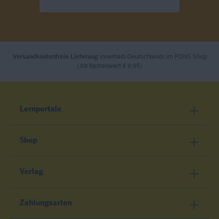
Send
Versandkostenfreie Lieferung
innerhalb Deutschlands im PONS Shop
(Ab Bestellwert € 9,95)
Lernportale
Shop
Verlag
Zahlungsarten