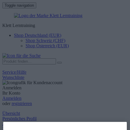
Toggle navigation
Klett Lerntraining
Shop Deutschland (EUR)
Shop Schweiz (CHF)
Shop Österreich (EUR)
Service/Hilfe
Wunschliste
Anmelden
Ihr Konto
Anmelden
oder
registrieren
Übersicht
Persönliches Profil
Adressen
Zahlungsarten