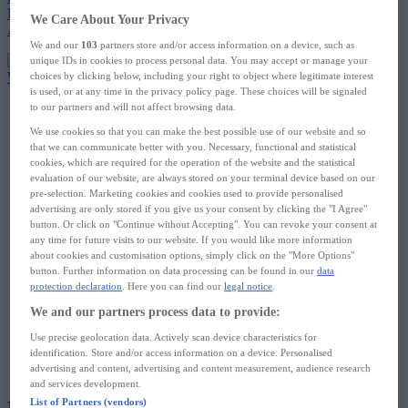
Bestellungen
We Care About Your Privacy
Abonnements
We and our
103
partners store and/or access information on a device, such as
unique IDs in cookies to process personal data. You may accept or manage your
Warenkorb
choices by clicking below, including your right to object where legitimate interest
is used, or at any time in the privacy policy page. These choices will be signaled
QUID+
to our partners and will not affect browsing data.
QUID+ Produkte
We use cookies so that you can make the best possible use of our website and so
Eltern Guide
that we can communicate better with you. Necessary, functional and statistical
Methode
cookies, which are required for the operation of the website and the statistical
Kindergarten
evaluation of our website, are always stored on your terminal device based on our
Vorschule
pre-selection. Marketing cookies and cookies used to provide personalised
Grundschule
advertising are only stored if you give us your consent by clicking the "I Agree"
Mittlere Abschlüsse
button. Or click on "Continue without Accepting". You can revoke your consent at
Gymnasium und Klasse 10
any time for future visits to our website. If you would like more information
Oberstufe, Abitur & Studium
about cookies and customisation options, simply click on the "More Options"
Specials
button. Further information on data processing can be found in our
data
protection declaration
. Here you can find our
legal notice
.
Team Drachenstark
Bibi und Tina
We and our partners process data to provide:
Lieblingsblock
Sicher im Abi
Use precise geolocation data. Actively scan device characteristics for
Lern Helden
identification. Store and/or access information on a device. Personalised
advertising and content, advertising and content measurement, audience research
Schulanfang
and services development.
List of Partners (vendors)