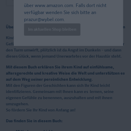
über
www.amazon.com
. Falls dort nicht
verfügbar wenden Sie sich bitte an
prazur@wybel.com
.
Über 40 Vorlesegeschichten zum Thema Gefühle und Emotionen
Im aktuellen Shop bleiben
Kinder rümpfen die Nase oder tanzen vor Glück!
Gefühle sind überall: Wut kocht hoch, wenn die kleine Schwester
den Turm umwirft, plötzlich ist da Angst im Dunkeln – und dann
dieses Glück, wenn jemand Unerwartetes vor der Haustür steht.
Mit diesem Buch erklären Sie ihrem Kind auf einfühlsame,
altersgerechte und kreative Weise die Welt und unterstützen es
auf dem Weg seiner persönlichen Entwicklung.
Mit den Figuren der Geschichten kann sich Ihr Kind leicht
identifizieren. Gemeinsam mit Ihnen kann es lernen, seine
eigenen Gefühle zu benennen, auszuhalten und mit ihnen
umzugehen.
So fördern Sie Ihr Kind von Anfang an!
Das finden Sie in diesem Buch: