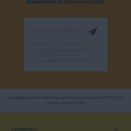
Newsletter
Brieffreundschaft
Meine E-Mail-Adresse
Alle News rund um Sprache,
Lernhilfen vom Kindergarten bis
zum Abi/Studium und
Wissenswertes für Lernkräfte.
Send
Versandkostenfreie Lieferung
innerhalb Deutschlands im PONS Shop
(Ab Bestellwert € 9,95)
Lernportale