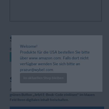
Schritt 2
Welcome!
Besuchen Sie das Lektürehilfen-Portal unter
Produkte für die USA bestellen Sie bitte
lektueren-verstehen.de.
über
www.amazon.com
. Falls dort nicht
verfügbar wenden Sie sich bitte an
prazur@wybel.com
.
Schritt 3
Im aktuellen Shop bleiben
Auf der Startseite unseres Portals können Sie über den
grünen Button
„Jetzt E-Book-Code einlösen“
im blauen
Feld Ihren digitalen Inhalt freischalten.