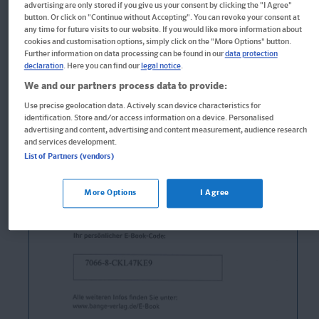
advertising are only stored if you give us your consent by clicking the "I Agree"
button. Or click on "Continue without Accepting". You can revoke your consent at
any time for future visits to our website. If you would like more information about
cookies and customisation options, simply click on the "More Options" button.
Further information on data processing can be found in our
data protection
declaration
. Here you can find our
legal notice
.
We and our partners process data to provide:
Use precise geolocation data. Actively scan device characteristics for
identification. Store and/or access information on a device. Personalised
advertising and content, advertising and content measurement, audience research
and services development.
List of Partners (vendors)
More Options
I Agree