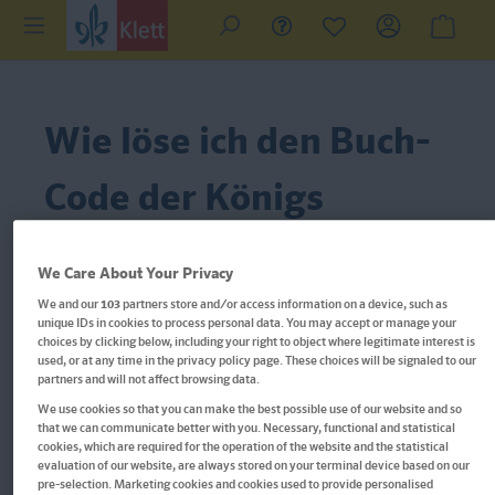
Wie löse ich den Buch-
Code der Königs
Erläuterungen ein?
We Care About Your Privacy
We and our
103
partners store and/or access information on a device, such as
Schalten Sie Ihre digitalen Inhalte direkt auf unserem
unique IDs in cookies to process personal data. You may accept or manage your
Lektürehilfen-Portal
frei!
lektueren-verstehen.de
choices by clicking below, including your right to object where legitimate interest is
used, or at any time in the privacy policy page. These choices will be signaled to our
partners and will not affect browsing data.
Schritt 1
We use cookies so that you can make the best possible use of our website and so
that we can communicate better with you. Necessary, functional and statistical
cookies, which are required for the operation of the website and the statistical
Den Zugangscode finden Sie auf der ersten bzw. zweiten
evaluation of our website, are always stored on your terminal device based on our
Seite Ihrer gedruckten Lektürehilfe.
pre-selection. Marketing cookies and cookies used to provide personalised