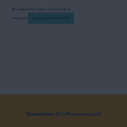
Wir wünschen Ihnen viel Erfolg in
unserem
Lektürehilfen-Portal.
Newsletter
Brieffreundschaft