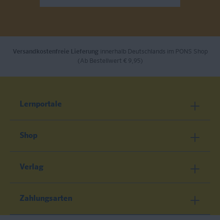
Versandkostenfreie Lieferung
innerhalb Deutschlands im PONS Shop
(Ab Bestellwert € 9,95)
Lernportale
Shop
Verlag
Zahlungsarten