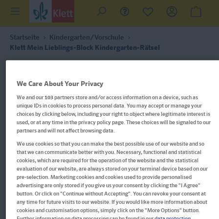
Startseite
Kindergarten/Vorschule
Klett Mein Lieblings-Block Kindergarten-Rätsel
We Care About Your Privacy
We and our
103
partners store and/or access information on a device, such as
unique IDs in cookies to process personal data. You may accept or manage your
choices by clicking below, including your right to object where legitimate interest is
used, or at any time in the privacy policy page. These choices will be signaled to our
partners and will not affect browsing data.
We use cookies so that you can make the best possible use of our website and so
that we can communicate better with you. Necessary, functional and statistical
cookies, which are required for the operation of the website and the statistical
evaluation of our website, are always stored on your terminal device based on our
pre-selection. Marketing cookies and cookies used to provide personalised
advertising are only stored if you give us your consent by clicking the "I Agree"
button. Or click on "Continue without Accepting". You can revoke your consent at
any time for future visits to our website. If you would like more information about
Im Buch blättern
cookies and customisation options, simply click on the "More Options" button.