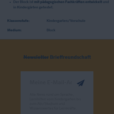
Der Block ist
mit pädagogischen Fachkräften entwickelt
und
in Kindergärten getestet.
Klassenstufe:
Kindergarten/Vorschule
Medium:
Block
Newsletter
Brieffreundschaft
Meine E-Mail-Adresse
Alle News rund um Sprache,
Lernhilfen vom Kindergarten bis
zum Abi/Studium und
Wissenswertes für Lernkräfte.
Send