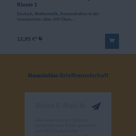
Klasse 1
Deutsch, Mathematik, Konzentration in der
Grundschule, über 200 Übun...
12,95 €*
Newsletter
Brieffreundschaft
Meine E-Mail-Adresse
Alle News rund um Sprache,
Lernhilfen vom Kindergarten bis
zum Abi/Studium und