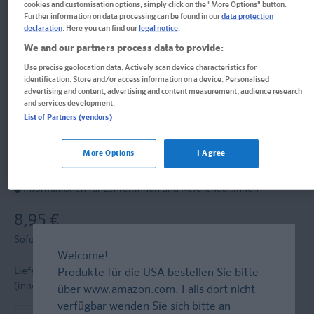
cookies and customisation options, simply click on the "More Options" button.
Further information on data processing can be found in our
data protection
Bibi & Tina: Lernrätsel Deutsch
declaration
. Here you can find our
legal notice
.
We and our partners process data to provide:
ab 6 Jahren
Use precise geolocation data. Actively scan device characteristics for
identification. Store and/or access information on a device. Personalised
advertising and content, advertising and content measurement, audience research
Über 100 Lernrätsel
and services development.
List of Partners (vendors)
Block
Format: 14,9 x 21,1 cm, 128 Seiten
More Options
I Agree
ISBN: 978-3-12-949767-8
Informationen für Lehrer:innen und Referendar:innen
8,95 €
Sofort lieferbar
Welcome!
Lieferung bei Online-Bestellwert ab € 9,95
versandkostenfrei!
Produkte für die USA bestellen Sie bitte
(innerh. Deutschlands)
über
www.amazon.com
. Falls dort nicht
verfügbar wenden Sie sich bitte an