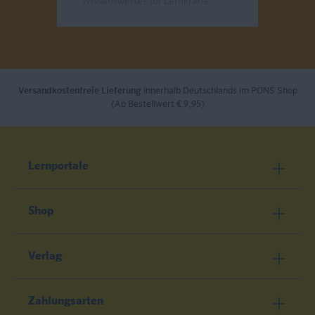
Wissenswertes für Lernkräfte.
Send
Versandkostenfreie Lieferung
innerhalb Deutschlands im PONS Shop
(Ab Bestellwert € 9,95)
Lernportale
Shop
Verlag
Zahlungsarten