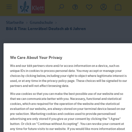
Startseite
Grundschule
Bibi & Tina: Lernrätsel Deutsch ab 6 Jahren
We Care About Your Privacy
We and our
103
partners store and/or access information on a device, such as
unique IDs in cookies to process personal data. You may accept or manage your
choices by clicking below, including your right to object where legitimate interest is
used, or at any time in the privacy policy page. These choices will be signaled to our
partners and will not affect browsing data.
We use cookies so that you can make the best possible use of our website and so
that we can communicate better with you. Necessary, functional and statistical
cookies, which are required for the operation of the website and the statistical
evaluation of our website, are always stored on your terminal device based on our
pre-selection. Marketing cookies and cookies used to provide personalised
advertising are only stored if you give us your consent by clicking the "I Agree"
button. Or click on "Continue without Accepting". You can revoke your consent at
Im Buch blättern
any time for future visits to our website. If you would like more information about