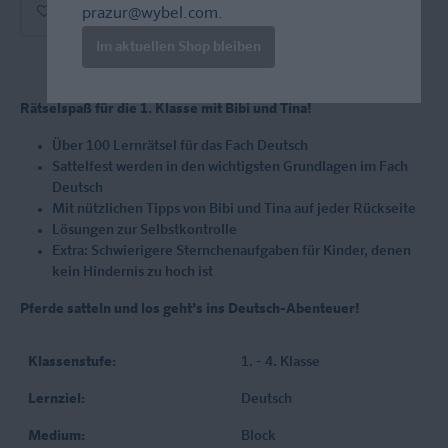
In den Warenkorb
prazur@wybel.com
.
Im aktuellen Shop bleiben
Rätselspaß für die 1. Klasse mit Bibi und Tina!
Über 100 Lernrätsel für das Fach Deutsch
Sattelfest werden in den wichtigsten Grundlagen im Fach
Deutsch
Mit nützlichen Tipps von Bibi und Tina auf jeder Rückseite
Lösungen zur Selbstkontrolle
Extra: Schwierigere Sternchenaufgaben für Kinder, denen
kein Hindernis zu hoch ist
Pferde satteln und los geht’s ins Deutsch-Abenteuer!
Klassenstufe:
1. - 4. Klasse
Lernziel:
Deutsch
Medium:
Block