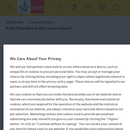
Startseite
Grundschule
Klett Rätselblock ab 9 Jahren Band 1
We Care About Your Privacy
We and our
103
partners store and/or access information on a device, such as
unique IDs in cookies to process personal data. You may accept or manage your
choices by clicking below, including your right to object where legitimate interest is
used, or at any time in the privacy policy page. These choices will be signaled to our
partners and will not affect browsing data.
We use cookies so that you can make the best possible use of our website and so
that we can communicate better with you. Necessary, functional and statistical
cookies, which are required for the operation of the website and the statistical
evaluation of our website, are always stored on your terminal device based on our
pre-selection. Marketing cookies and cookies used to provide personalised
advertising are only stored if you give us your consent by clicking the "I Agree"
button. Or click on "Continue without Accepting". You can revoke your consent at
Im Buch blättern
any time for future visits to our website. If you would like more information about