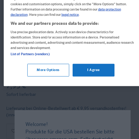
cookies and customisation options, simply click on the "More Options" button.
Further information on data processing can be found in our
data protection
Klett Rätselblock ab 9 Jahren
declaration
. Here you can find our
legal notice
.
Band 1
We and our partners process data to provide:
Use precise geolocation data. Actively scan device characteristics for
identification. Store and/or access information on a device. Personalised
100 kunterbunte Rätsel
advertising and content, advertising and content measurement, audience research
and services development.
Block
List of Partners (vendors)
Format: 14,8 x 21,0 cm, 192 Seiten
More Options
I Agree
ISBN: 978-3-12-949781-4
7,95 €
Sofort lieferbar
Lieferung bei Online-Bestellwert ab € 9,95
versandkostenfrei!
(innerh. Deutschlands)
Welcome!
In den Warenkorb
Produkte für die USA bestellen Sie bitte