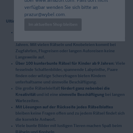
über
www.amazon.com
. Falls dort nicht
verfügbar wenden Sie sich bitte an
prazur@wybel.com
.
Ultimativer Rätselspaß auf 192 Seiten zum attraktiven Preis
Im aktuellen Shop bleiben
Grenzenloser Rätselspaß gegen Langeweile
: Dieses
Rätselbuch ist ein unverzichtbarer Begleiter für Kinder ab 9
Jahren. Mit vielen Rätseln und Knobeleien kommt bei
Zugfahrten, Flugreisen oder langen Autoreisen keine
Langeweile auf.
Über 100 kunterbunte Rätsel für Kinder ab 9 Jahren
: Viele
fesselnde Schattenbilder, spannende Labyrinthe, Paare
finden oder witzige Scherzfragen bieten Kindern
unterhaltsame und sinnvolle Beschäftigung.
Die große Rätselvielfalt
fördert ganz nebenbei die
Kreativität
und ist eine
sinnvolle Beschäftigung
bei langen
Wartezeiten.
Mit Lösungen auf der Rückseite jedes Rätselblattes
bleiben keine Fragen offen und zu jedem Rätsel findet sich
die korrekte Antwort.
Viele bunte Bilder mit lustigen Tieren machen Spaß beim
Rätseln und Knobeln