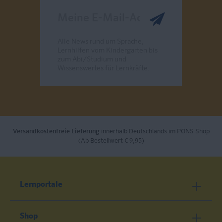
Meine E-Mail-Adresse
Alle News rund um Sprache,
Lernhilfen vom Kindergarten bis
zum Abi/Studium und
Wissenswertes für Lernkräfte.
Send
Versandkostenfreie Lieferung
innerhalb Deutschlands im PONS Shop
(Ab Bestellwert € 9,95)
Lernportale
Shop