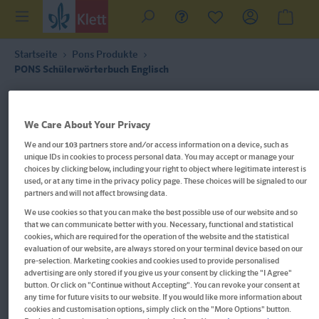
Startseite
Pons Produkte
PONS Schülerwörterbuch Englisch
We Care About Your Privacy
We and our
103
partners store and/or access information on a device, such as
unique IDs in cookies to process personal data. You may accept or manage your
choices by clicking below, including your right to object where legitimate interest is
used, or at any time in the privacy policy page. These choices will be signaled to our
partners and will not affect browsing data.
We use cookies so that you can make the best possible use of our website and so
that we can communicate better with you. Necessary, functional and statistical
cookies, which are required for the operation of the website and the statistical
evaluation of our website, are always stored on your terminal device based on our
pre-selection. Marketing cookies and cookies used to provide personalised
advertising are only stored if you give us your consent by clicking the "I Agree"
button. Or click on "Continue without Accepting". You can revoke your consent at
any time for future visits to our website. If you would like more information about
Im Buch blättern
cookies and customisation options, simply click on the "More Options" button.