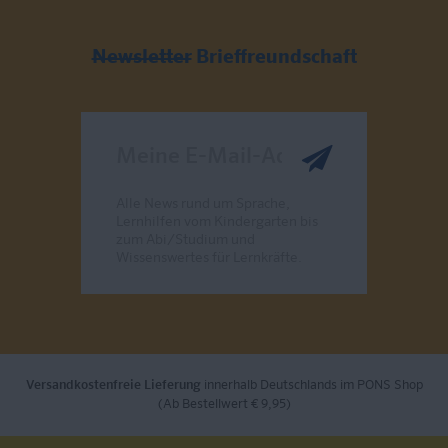
Newsletter
Brieffreundschaft
Meine E-Mail-Adresse
Alle News rund um Sprache,
Lernhilfen vom Kindergarten bis
zum Abi/Studium und
Wissenswertes für Lernkräfte.
Send
Versandkostenfreie Lieferung
innerhalb Deutschlands im PONS Shop
(Ab Bestellwert € 9,95)