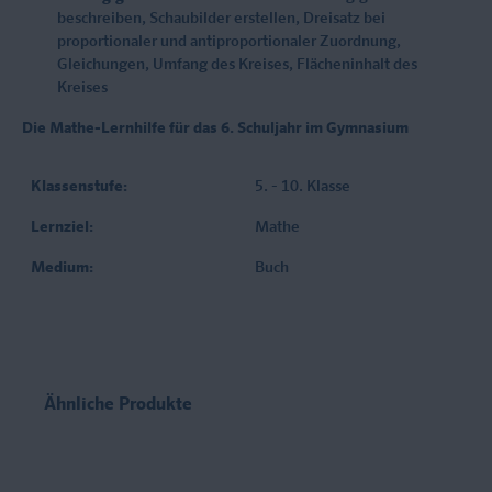
beschreiben, Schaubilder erstellen, Dreisatz bei
proportionaler und antiproportionaler Zuordnung,
Gleichungen, Umfang des Kreises, Flächeninhalt des
Kreises
Die Mathe-Lernhilfe für das 6. Schuljahr im Gymnasium
Klassenstufe:
5. - 10. Klasse
Lernziel:
Mathe
Medium:
Buch
Ähnliche Produkte