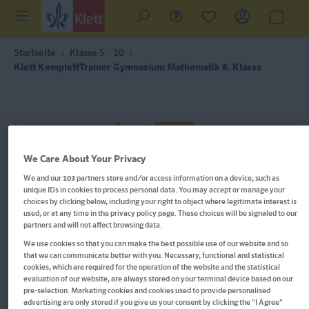
Startseite
Klasse 5 - 10
Klett KomplettTrainer Gymnasium Mathematik 6. Klasse
We Care About Your Privacy
We and our
103
partners store and/or access information on a device, such as
unique IDs in cookies to process personal data. You may accept or manage your
choices by clicking below, including your right to object where legitimate interest is
used, or at any time in the privacy policy page. These choices will be signaled to our
partners and will not affect browsing data.
We use cookies so that you can make the best possible use of our website and so
that we can communicate better with you. Necessary, functional and statistical
cookies, which are required for the operation of the website and the statistical
evaluation of our website, are always stored on your terminal device based on our
pre-selection. Marketing cookies and cookies used to provide personalised
Im Buch blättern
advertising are only stored if you give us your consent by clicking the "I Agree"