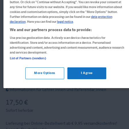
button. Or click on "Continue without Accepting". You can revoke your consent at
any time for future visits to our website. If you would like more information about
Klett KomplettTrainer
cookies and customisation options, simply click on the "More Options" button.
Further information on data processing can be found in our
data protection
Gymnasium Mathematik 6.
declaration
. Here you can find our
legal notice
.
We and our partners process data to provide:
Klasse
Use precise geolocation data. Actively scan device characteristics for
identification. Store and/or access information on a device. Personalised
advertising and content, advertising and content measurement, audience research
Der komplette Lernstoff mit Scan2Learn-App
and services development.
List of Partners (vendors)
Buch
Format: 17,0 x 24,0 cm, 208 Seiten
More Options
I Agree
ISBN: 978-3-12-927649-5
Informationen für Lehrer:innen und Referendar:innen
17,50 €
Sofort lieferbar
Lieferung bei Online-Bestellwert ab € 9,95
versandkostenfrei!