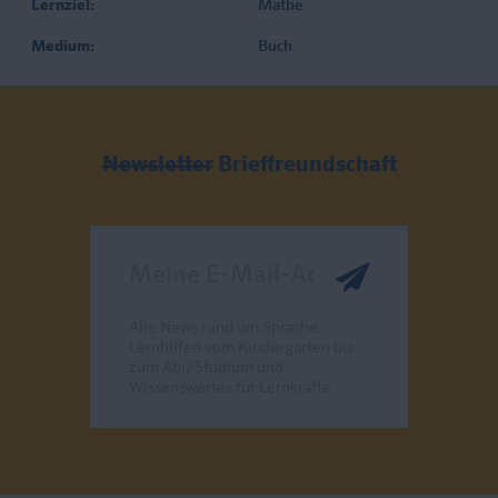
Lernziel:
Mathe
Medium:
Buch
Newsletter
Brieffreundschaft
Meine E-Mail-Adresse
Alle News rund um Sprache,
Lernhilfen vom Kindergarten bis
zum Abi/Studium und
Wissenswertes für Lernkräfte.
Send