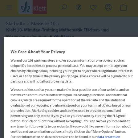
Startseite
Klasse 5 - 10
Klett 10-Minuten-Training Mathematik Flächen- und
Körperberechnungen 5./6. Klasse
We Care About Your Privacy
We and our
103
partners store and/or access information on a device, such as
unique IDs in cookies to process personal data. You may accept or manage your
choices by clicking below, including your right to object where legitimate interest is
used, or at any time in the privacy policy page. These choices will be signaled to our
partners and will not affect browsing data.
We use cookies so that you can make the best possible use of our website and so
that we can communicate better with you. Necessary, functional and statistical
cookies, which are required for the operation of the website and the statistical
evaluation of our website, are always stored on your terminal device based on our
pre-selection. Marketing cookies and cookies used to provide personalised
advertising are only stored if you give us your consent by clicking the "I Agree"
button. Or click on "Continue without Accepting". You can revoke your consent at
any time for future visits to our website. If you would like more information about
Im Buch blättern
cookies and customisation options, simply click on the "More Options" button.
Further information on data processing can be found in our
data protection