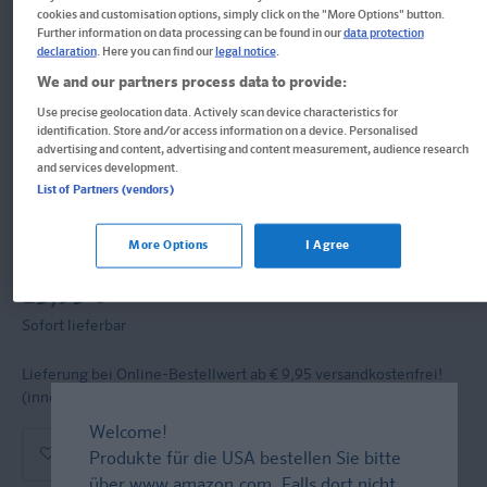
Klett Startklar für die 5.
cookies and customisation options, simply click on the "More Options" button.
Further information on data processing can be found in our
data protection
declaration
. Here you can find our
legal notice
.
So gelingt der Übergang in die weiterführende Schule.
We and our partners process data to provide:
Übungsbuch für Deutsch und Mathematik 4. Klasse
Use precise geolocation data. Actively scan device characteristics for
identification. Store and/or access information on a device. Personalised
Buch
advertising and content, advertising and content measurement, audience research
and services development.
Format: 21,0 x 29,7 cm, 176 Seiten
List of Partners (vendors)
ISBN: 978-3-12-925877-4
More Options
I Agree
Informationen für Lehrer:innen und Referendar:innen
13,95 €
Sofort lieferbar
Lieferung bei Online-Bestellwert ab € 9,95
versandkostenfrei!
(innerh. Deutschlands)
Welcome!
In den Warenkorb
Produkte für die USA bestellen Sie bitte
über
www.amazon.com
. Falls dort nicht