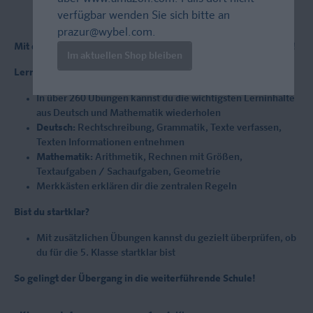
verfügbar wenden Sie sich bitte an
prazur@wybel.com
.
Mit diesem Buch bereitest du dich optimal auf die 5. Klasse vor!
Im aktuellen Shop bleiben
Lernstoff leicht verständlich und übersichtlich
In über 260 Übungen kannst du die wichtigsten Lerninhalte
aus Deutsch und Mathematik wiederholen
Deutsch:
Rechtschreibung, Grammatik, Texte verfassen,
Texten Informationen entnehmen
Mathematik:
Arithmetik, Rechnen mit Größen,
Textaufgaben / Sachaufgaben, Geometrie
Merkkästen erklären dir die zentralen Regeln
Bist du startklar?
Mit zusätzlichen Übungen kannst du gezielt überprüfen, ob
du für die 5. Klasse startklar bist
So gelingt der Übergang in die weiterführende Schule!