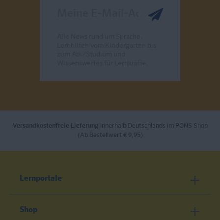
Meine E-Mail-Adresse
Alle News rund um Sprache,
Lernhilfen vom Kindergarten bis
zum Abi/Studium und
Wissenswertes für Lernkräfte.
Send
Versandkostenfreie Lieferung
innerhalb Deutschlands im PONS Shop
(Ab Bestellwert € 9,95)
Lernportale
Shop