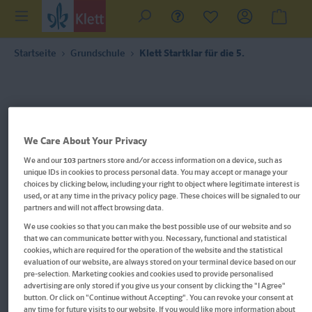
Startseite
Grundschule
Klett Startklar für die 5.
We Care About Your Privacy
We and our
103
partners store and/or access information on a device, such as
unique IDs in cookies to process personal data. You may accept or manage your
choices by clicking below, including your right to object where legitimate interest is
used, or at any time in the privacy policy page. These choices will be signaled to our
partners and will not affect browsing data.
We use cookies so that you can make the best possible use of our website and so
that we can communicate better with you. Necessary, functional and statistical
cookies, which are required for the operation of the website and the statistical
evaluation of our website, are always stored on your terminal device based on our
pre-selection. Marketing cookies and cookies used to provide personalised
Im Buch blättern
advertising are only stored if you give us your consent by clicking the "I Agree"
button. Or click on "Continue without Accepting". You can revoke your consent at
any time for future visits to our website. If you would like more information about