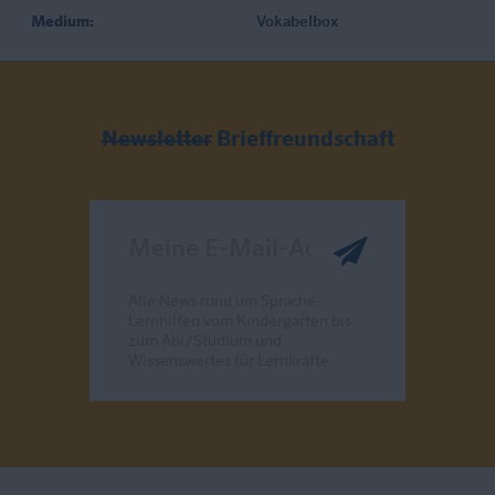
Medium:
Vokabelbox
Newsletter
Brieffreundschaft
Meine E-Mail-Adresse
Alle News rund um Sprache,
Lernhilfen vom Kindergarten bis
zum Abi/Studium und
Wissenswertes für Lernkräfte.
Send