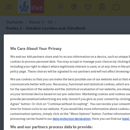
Startseite
Klasse 5 - 10
Pontes 1 - Vokabel-Lernbox zum Schulbuch
We Care About Your Privacy
We and our
103
partners store and/or access information on a device, such as unique I
cookies to process personal data. You may accept or manage your choices by clicking 
including your right to object where legitimate interest is used, or at any time in the p
policy page. These choices will be signaled to our partners and will not affect browsing
We use cookies so that you can make the best possible use of our website and so that 
communicate better with you. Necessary, functional and statistical cookies, which are
for the operation of the website and the statistical evaluation of our website, are alwa
on your terminal device based on our pre-selection. Marketing cookies and cookies us
provide personalised advertising are only stored if you give us your consent by clicking
Agree" button. Or click on "Continue without Accepting". You can revoke your consent
time for future visits to our website. If you would like more information about cookies
customisation options, simply click on the "More Options" button. Further informatio
processing can be found in our
data protection declaration
. Here you can find our
legal
We and our partners process data to provide: