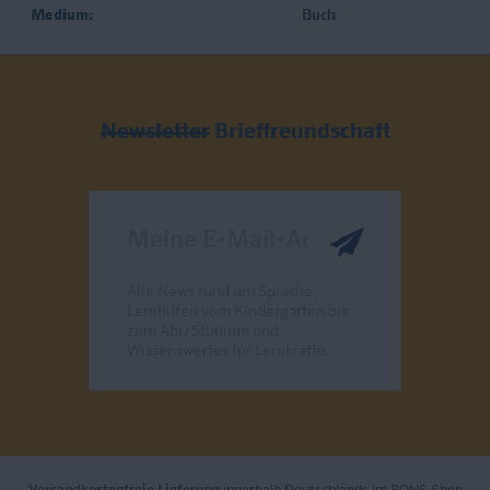
Medium:
Buch
Newsletter
Brieffreundschaft
Meine E-Mail-Adresse
Alle News rund um Sprache,
Lernhilfen vom Kindergarten bis
zum Abi/Studium und
Wissenswertes für Lernkräfte.
Send