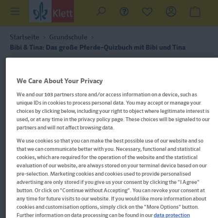
Startseite
Grundschule
Bibi & Tina: Das große Pferde-Quizbuch mit Bibi und Tina
We Care About Your Privacy
We and our
103
partners store and/or access information on a device, such as
unique IDs in cookies to process personal data. You may accept or manage your
choices by clicking below, including your right to object where legitimate interest is
used, or at any time in the privacy policy page. These choices will be signaled to our
partners and will not affect browsing data.
We use cookies so that you can make the best possible use of our website and so
that we can communicate better with you. Necessary, functional and statistical
cookies, which are required for the operation of the website and the statistical
evaluation of our website, are always stored on your terminal device based on our
pre-selection. Marketing cookies and cookies used to provide personalised
advertising are only stored if you give us your consent by clicking the "I Agree"
button. Or click on "Continue without Accepting". You can revoke your consent at
any time for future visits to our website. If you would like more information about
cookies and customisation options, simply click on the "More Options" button.
Im Buch blättern
Further information on data processing can be found in our
data protection