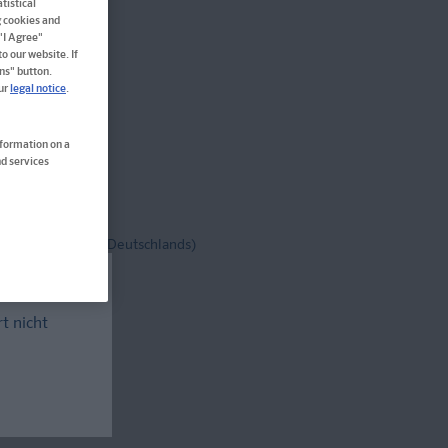
tistical
g cookies and
 "I Agree"
o our website. If
ns" button.
our
legal notice
.
en
nformation on a
d services
tenfrei!
(innerh. Deutschlands)
rt nicht