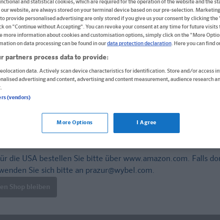
nctional and statistical cookies, which are required for the operation of the website and the sta
 our website, are always stored on your terminal device based on our pre-selection. Marketin
Buch
to provide personalised advertising are only stored if you give us your consent by clicking the
ick on "Continue without Accepting". You can revoke your consent at any time for future visits t
Format: 14,8 x 21,0 cm, 144 Seiten
e more information about cookies and customisation options, simply click on the "More Optio
ISBN: 978-3-12-949680-0
mation on data processing can be found in our
data protection declaration
. Here you can find 
r partners process data to provide:
Informationen für Lehrer:innen und Referendar:inn
eolocation data. Actively scan device characteristics for identification. Store and/or access i
8,95 €
onalised advertising and content, advertising and content measurement, audience research an
.
Sofort lieferbar
ers (vendors)
Lieferung bei Online-Bestellwert ab € 9,95
versandkos
More Options
I Agree
In den Warenkorb
ür die USA bestellen Sie bitte über
www.amazon.com
. Falls do
wenden Sie sich bitte an
prazur@wybel.com
.
len Shop bleiben