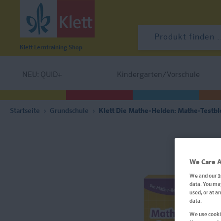
Klett Lerntraining
Shop
NEU: QUID+
Kindergarten/Vorschule
Startseite
Grundschule
Klett Die Mathe-Helden: Mathe-Testbloc
We Care A
We and our
1
data. You may
used, or at a
data.
We use cookie