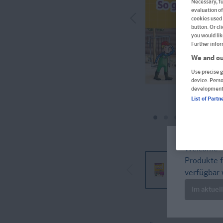
Necessary, fu
evaluation of
cookies used 
button. Or cl
you would lik
Further infor
We and ou
Use precise g
device. Pers
development
List of Partn
Welcome!
Produkte f
verfügbar 
Im aktuel
Im Buch blättern