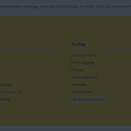
dkostenfreie Lieferung
innerhalb Deutschlands im PONS Shop (Ab Bestellwert
Verlag
Service/Hilfe
n
Klett Gruppe
Presse
Unternehmen
chlüsse
Vertrieb
s Klasse 10
Newsletter
Abitur
Widerruf erklären