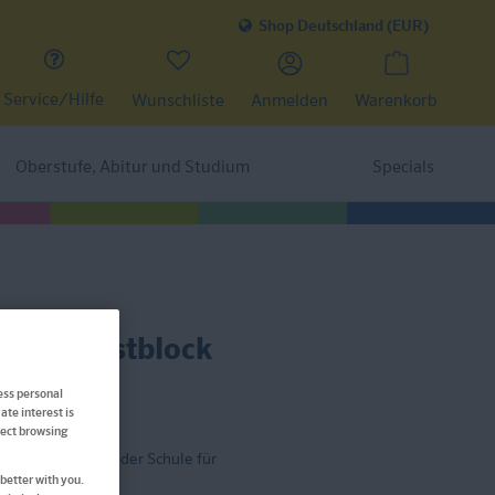
Shop Deutschland (EUR)
Service/Hilfe
Wunschliste
Anmelden
Warenkorb
Oberstufe, Abitur und Studium
Specials
Mathe-Testblock
ess personal
ate interest is
ffect browsing
tesystem wie in der Schule für
better with you.