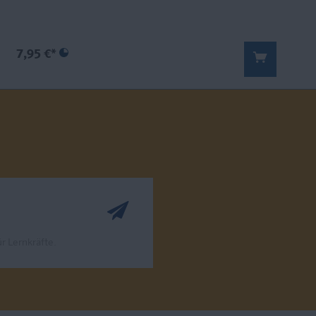
7,95 €*
r Lernkräfte.