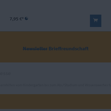
7,95 €*
Newsletter
Brieffreundschaft
Lernhilfen vom Kindergarten bis zum Abi/Studium und Wissenswertes fü