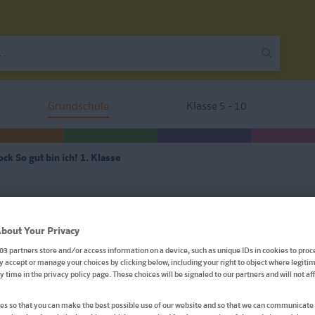
Grundschule
Klasse 5 - 10
k So gut bin ich! 1. Klasse
Klett Die Mathe-Helden: 
bout Your Privacy
So gut bin ich! 1. Klasse
03
partners store and/or access information on a device, such as unique IDs in cookies to proc
 accept or manage your choices by clicking below, including your right to object where legitim
ny time in the privacy policy page. These choices will be signaled to our partners and will not a
Rechnen und Mathematik in der Grundschule, Mit Punk
s so that you can make the best possible use of our website and so that we can communicate 
Tests, Klassenarbeiten, Lernzielkontrollen un