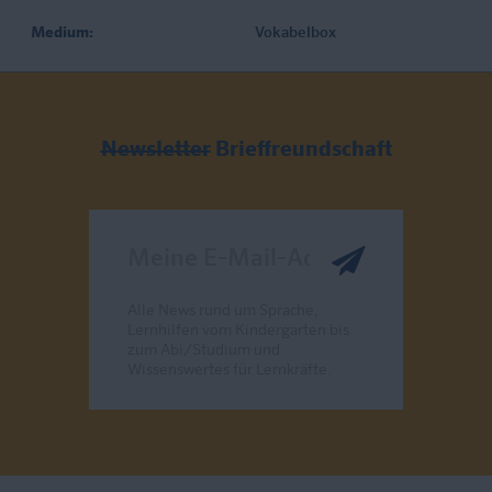
Medium:
Vokabelbox
Newsletter
Brieffreundschaft
Meine E-Mail-Adresse
Alle News rund um Sprache,
Lernhilfen vom Kindergarten bis
zum Abi/Studium und
Wissenswertes für Lernkräfte.
Send