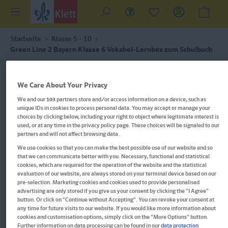
Startseite
Klasse 5 - 10
Green Line 2 Bayern Klasse 6 Vokabel-Lernbox zum Schulbuch
We Care About Your Privacy
We and our
103
partners store and/or access information on a device, such as
unique IDs in cookies to process personal data. You may accept or manage your
choices by clicking below, including your right to object where legitimate interest is
used, or at any time in the privacy policy page. These choices will be signaled to our
partners and will not affect browsing data.
We use cookies so that you can make the best possible use of our website and so
that we can communicate better with you. Necessary, functional and statistical
cookies, which are required for the operation of the website and the statistical
evaluation of our website, are always stored on your terminal device based on our
pre-selection. Marketing cookies and cookies used to provide personalised
advertising are only stored if you give us your consent by clicking the "I Agree"
button. Or click on "Continue without Accepting". You can revoke your consent at
any time for future visits to our website. If you would like more information about
cookies and customisation options, simply click on the "More Options" button.
Further information on data processing can be found in our
data protection