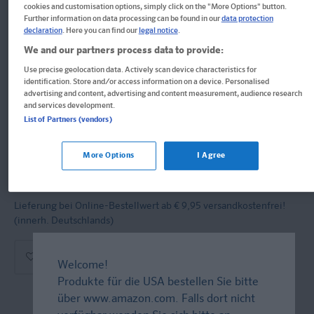
cookies and customisation options, simply click on the "More Options" button.
Série jaune
Further information on data processing can be found in our
data protection
declaration
. Here you can find our
legal notice
.
We and our partners process data to provide:
App Android
Use precise geolocation data. Actively scan device characteristics for
identification. Store and/or access information on a device. Personalised
, App iOS
advertising and content, advertising and content measurement, audience research
and services development.
Format: 13,7 x 19,0 cm, 24 Seiten
List of Partners (vendors)
ISBN: 978-3-12-924029-8
19,95 €
More Options
I Agree
Sofort lieferbar
Lieferung bei Online-Bestellwert ab € 9,95
versandkostenfrei!
(innerh. Deutschlands)
In den Warenkorb
Welcome!
Produkte für die USA bestellen Sie bitte
über
www.amazon.com
. Falls dort nicht