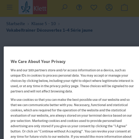
Startseite
Klasse 5 - 10
Vokabeltrainer Découvertes 1-4 Série jaune
We Care About Your Privacy
We and our
103
partners store and/or access information on a device, such as
unique IDs in cookies to process personal data. You may accept or manage your
choices by clicking below, including your right to object where legitimate interest is
used, or at any time in the privacy policy page. These choices will be signaled to our
partners and will not affect browsing data.
We use cookies so that you can make the best possible use of our website and so
that we can communicate better with you. Necessary, functional and statistical
cookies, which are required for the operation of the website and the statistical
evaluation of our website, are always stored on your terminal device based on our
pre-selection. Marketing cookies and cookies used to provide personalised
advertising are only stored if you give us your consent by clicking the "I Agree"
Vokabeltrainer Découvertes 1-4
button. Or click on "Continue without Accepting". You can revoke your consent at
any time for future visits to our website. If you would like more information about