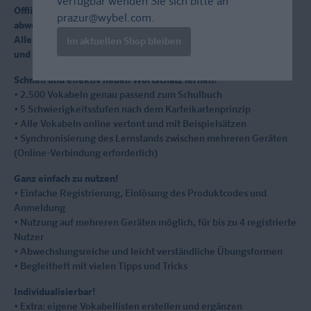
verfügbar wenden Sie sich bitte an
Offline (App) und online Vokabeln lernen: schnell, einfach und
prazur@wybel.com
.
abwechslungsreich!
Alle Vokabeln der Schulbücher Découvertes Série Jaune 1, 2, 3
Im aktuellen Shop bleiben
und 4 ab 2012.
Schnell und effektiv neuen Wortschatz lernen!
• 2.500 Vokabeln genau passend zum Schulbuch
• 5 Schwierigkeitsstufen nach dem Karteikartenprinzip
• Alle Vokabeln online vertont und mit Beispielsätzen
• Synchronisierung des Lernstands zwischen mehreren Geräten
(Online-Verbindung erforderlich)
Ganz einfach zu nutzen!
• Einfache Registrierung, Einlösung des Produktcodes und
Anmeldung
• Nutzung auf mehreren Geräten möglich, für bis zu 4 registrierte
Nutzer
• Abwechslungsreiche und leicht verständliche Übungsformen
• Begleitheft mit vielen Tipps und Tricks
Individualisierbar!
• Extra: eigene Vokabellisten erstellen und ergänzen