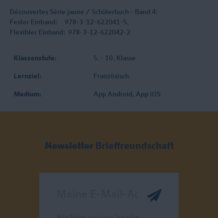
Découvertes Série jaune / Schülerbuch - Band 4:
Fester Einband: 978-3-12-622041-5,
Flexibler Einband: 978-3-12-622042-2
Klassenstufe:
5. - 10. Klasse
Lernziel:
Französisch
Medium:
App Android
, App iOS
Newsletter
Brieffreundschaft
Meine E-Mail-Adresse
Alle News rund um Sprache,