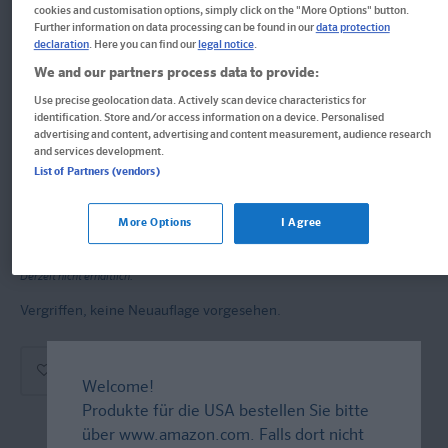
Klett Mein Lieblings-Block Muh
cookies and customisation options, simply click on the "More Options" button.
Further information on data processing can be found in our
data protection
declaration
. Here you can find our
legal notice
.
und Mäh! Bauernhof-Rätsel
We and our partners process data to provide:
Use precise geolocation data. Actively scan device characteristics for
Kindergarten ab 3 Jahren. Das kannst du alleine!
identification. Store and/or access information on a device. Personalised
advertising and content, advertising and content measurement, audience research
and services development.
Block
List of Partners (vendors)
Format: 17,0 x 20,2 cm, 96 Seiten
ISBN: 978-3-12-949486-8
More Options
I Agree
Derzeit nicht erhältlich.
Vergriffen, keine Neuauflage vorgesehen.
Welcome!
Produkte für die USA bestellen Sie bitte
über
www.amazon.com
. Falls dort nicht