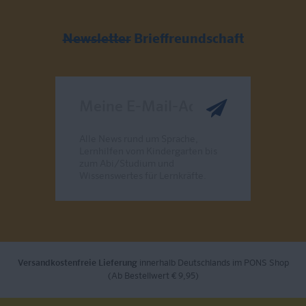
Newsletter
Brieffreundschaft
Meine E-Mail-Adresse
Alle News rund um Sprache,
Lernhilfen vom Kindergarten bis
zum Abi/Studium und
Wissenswertes für Lernkräfte.
Send
Versandkostenfreie Lieferung
innerhalb Deutschlands im PONS Shop
(Ab Bestellwert € 9,95)