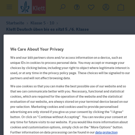
Startseite
Klasse 5 - 10
Klett Deutsch üben bis es sitzt 5./6. Klasse
We Care About Your Privacy
We and our
103
partners store and/or access information on a device, such as
unique IDs in cookies to process personal data. You may accept or manage your
choices by clicking below, including your right to object where legitimate interest is
used, or at any time in the privacy policy page. These choices will be signaled to our
partners and will not affect browsing data.
We use cookies so that you can make the best possible use of our website and so
that we can communicate better with you. Necessary, functional and statistical
cookies, which are required for the operation of the website and the statistical
evaluation of our website, are always stored on your terminal device based on our
pre-selection. Marketing cookies and cookies used to provide personalised
advertising are only stored if you give us your consent by clicking the "I Agree"
button. Or click on "Continue without Accepting". You can revoke your consent at
any time for future visits to our website. If you would like more information about
cookies and customisation options, simply click on the "More Options" button.
Im Buch blättern
Further information on data processing can be found in our
data protection