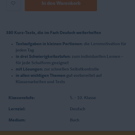
In den Warenkorb
380 Kurz-Tests, die im Fach Deutsch weiterhelfen
Testaufgaben in kleinen Portionen:
die Lernmotivation für
jeden Tag
in drei Schwierigkeitsstufen:
zum individuellen Lernen –
für jede Schulform geeignet
mit Lösungen:
zur schnellen Selbstkontrolle
in allen wichtigen Themen
gut vorbereitet auf
Klassenarbeiten und Tests
Klassenstufe:
5. - 10. Klasse
Lernziel:
Deutsch
Medium:
Buch