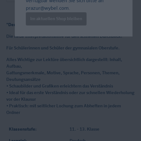
verfügbar wenden Sie sich bitte an
prazur@wybel.com
.
Im aktuellen Shop bleiben
"Der Steppenwolf" - auf einen Blick kapiert!
Die neue Interpretationshilfe für den schnellen Durchblick!
Für Schülerinnen und Schüler der gymnasialen Oberstufe.
Alles Wichtige zur Lektüre übersichtlich dargestellt: Inhalt,
Aufbau,
Gattungsmerkmale, Motive, Sprache, Personen, Themen,
Deutungsansätze
• Schaubilder und Grafiken erleichtern das Verständnis
• Ideal für das erste Verständnis oder zur schnellen Wiederholung
vor der Klausur
• Praktisch: mit seitlicher Lochung zum Abheften in jedem
Ordner
Klassenstufe:
11. - 13. Klasse