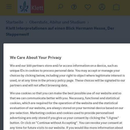
Startseite
Oberstufe, Abitur und Studium
Klett Interpretationen auf einen Blick Hermann Hesse, Der
Steppenwolf
We Care About Your Privacy
We and our
103
partners store and/or access information on a device, such as
unique IDs in cookies to process personal data. You may accept or manage your
choices by clicking below, including your right to object where legitimate interest is
used, or at any time in the privacy policy page. These choices will be signaled to our
partners and will not affect browsing data.
We use cookies so that you can make the best possible use of our website and so
that we can communicate better with you. Necessary, functional and statistical
cookies, which are required for the operation of the website and the statistical
evaluation of our website, are always stored on your terminal device based on our
pre-selection. Marketing cookies and cookies used to provide personalised
advertising are only stored if you give us your consent by clicking the "I Agree"
button. Or click on "Continue without Accepting". You can revoke your consent at
any time for future visits to our website. If you would like more information about