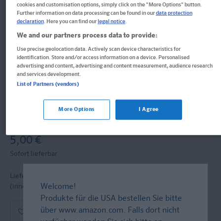
Klett Interpretationen auf einen
cookies and customisation options, simply click on the "More Options" button.
Further information on data processing can be found in our
data protection
Blick Hermann Hesse, Der
declaration
. Here you can find our
legal notice
.
We and our partners process data to provide:
Steppenwolf
Use precise geolocation data. Actively scan device characteristics for
identification. Store and/or access information on a device. Personalised
advertising and content, advertising and content measurement, audience research
Lektüre schnell kapiert (Lektürehilfen)
and services development.
List of Partners (vendors)
Übersichtskarte
Format: 23,6 x 29,8 cm, 6 Seiten
More Options
I Agree
ISBN: 978-3-12-923162-3
5,00 €
Sofort lieferbar
Lieferung bei Online-Bestellwert ab € 9,95
versandkostenfrei!
Welcome!
(innerh. Deutschlands)
Produkte für die USA bestellen Sie bitte
über
www.amazon.com
. Falls dort nicht
In den Warenkorb