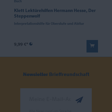
Buch
Klett Lektürehilfen Hermann Hesse, Der
Steppenwolf
Interpretationshilfe für Oberstufe und Abitur
9,99 €*
Newsletter
Brieffreundschaft
Meine E-Mail-Adresse
Alle News rund um Sprache,