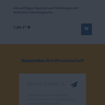
Alle wichtigen Epochen und Strömungen der
deutschen Literaturgeschic...
7,90 €*
Newsletter
Brieffreundschaft
Meine E-Mail-Adresse
Alle News rund um Sprache,
Lernhilfen vom Kindergarten bis
zum Abi/Studium und