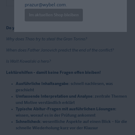
prazur@wybel.com
.
Im aktuellen Shop bleiben
Do you have questions about the film?
Why does Thao try to steal the Gran Torino?
When does Father Janovich predict the end of the conflict?
Is Walt Kowalski a hero?
Lektürehilfen - damit keine Fragen offen bleiben!
Ausführliche Inhaltsangabe
: schnell nachlesen, was
geschieht
Umfassende Interpretation und Analyse
: zentrale Themen
und Motive verständlich erklärt
Typische Abitur-Fragen mit ausführlichen Lösungen
:
wissen, worauf es in der Prüfung ankommt
Schnellcheck
: wesentliche Aspekte auf einen Blick – für die
schnelle Wiederholung kurz vor der Klausur