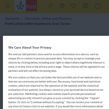
Startseite
Oberstufe, Abitur und Studium
Klett Lektürehilfen Eastwood, Gran Torino
We Care About Your Privacy
We and our
103
partners store and/or access information on a device, such as
unique IDs in cookies to process personal data. You may accept or manage your
choices by clicking below, including your right to object where legitimate interest is
used, or at any time in the privacy policy page. These choices will be signaled to our
partners and will not affect browsing data.
We use cookies so that you can make the best possible use of our website and so
that we can communicate better with you. Necessary, functional and statistical
cookies, which are required for the operation of the website and the statistical
evaluation of our website, are always stored on your terminal device based on our
pre-selection. Marketing cookies and cookies used to provide personalised
advertising are only stored if you give us your consent by clicking the "I Agree"
button. Or click on "Continue without Accepting". You can revoke your consent at
Im Buch blättern
any time for future visits to our website. If you would like more information about