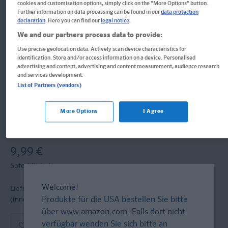
cookies and customisation options, simply click on the "More Options" button.
Further information on data processing can be found in our
data protection
Klett Lektürehilfen Eastwood,
declaration
. Here you can find our
legal notice
.
We and our partners process data to provide:
Gran Torino
Use precise geolocation data. Actively scan device characteristics for
identification. Store and/or access information on a device. Personalised
advertising and content, advertising and content measurement, audience research
Interpretationshilfe für Oberstufe und Abitur in englischer
and services development.
Sprache
List of Partners (vendors)
Format: 12,8 x 19,8 cm, 142 Seiten
ISBN: 978-3-12-923142-5
More Options
I Agree
Informationen für Lehrer:innen und Referendar:innen
9,99 €
Sofort lieferbar
Welcome!
Lieferung bei Online-Bestellwert ab € 9,95
versandkostenfrei!
Produkte für die USA bestellen Sie bitte
(innerh. Deutschlands)
über
www.amazon.com
. Falls dort nicht
verfügbar wenden Sie sich bitte an
In den Warenkorb