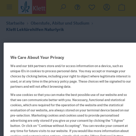
Startseite
Oberstufe, Abitur und Studium
Klett Lektürehilfen Naturlyrik
We Care About Your Privacy
We and our
103
partners store and/or access information on a device, such as
unique IDs in cookies to process personal data. You may accept or manage your
choices by clicking below, including your right to object where legitimate interest is
used, or at any time in the privacy policy page. These choices will be signaled to our
partners and will not affect browsing data.
We use cookies so that you can make the best possible use of our website and so
that we can communicate better with you. Necessary, functional and statistical
cookies, which are required for the operation of the website and the statistical
evaluation of our website, are always stored on your terminal device based on our
pre-selection. Marketing cookies and cookies used to provide personalised
advertising are only stored if you give us your consent by clicking the "I Agree"
button. Or click on "Continue without Accepting". You can revoke your consent at
Klett Lektürehilfen Naturlyrik
any time for future visits to our website. If you would like more information about