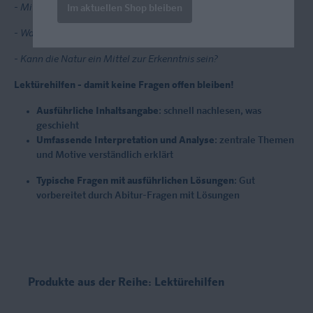
- Mit welchen Motiven werden Bäume verbunden?
Im aktuellen Shop bleiben
- Was versteht man unter einem Erlebnisraum?
- Kann die Natur ein Mittel zur Erkenntnis sein?
Lektürehilfen - damit keine Fragen offen bleiben!
Ausführliche Inhaltsangabe
: schnell nachlesen, was
geschieht
Umfassende Interpretation und Analyse
: zentrale Themen
und Motive verständlich erklärt
Typische Fragen mit ausführlichen Lösungen
: Gut
vorbereitet durch Abitur-Fragen mit Lösungen
Produkte aus der Reihe: Lektürehilfen