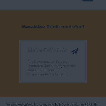
Newsletter
Brieffreundschaft
Meine E-Mail-Adresse
Alle News rund um Sprache,
Lernhilfen vom Kindergarten bis
zum Abi/Studium und
Wissenswertes für Lernkräfte.
Send
Versandkostenfreie Lieferung
innerhalb Deutschlands im PONS Shop