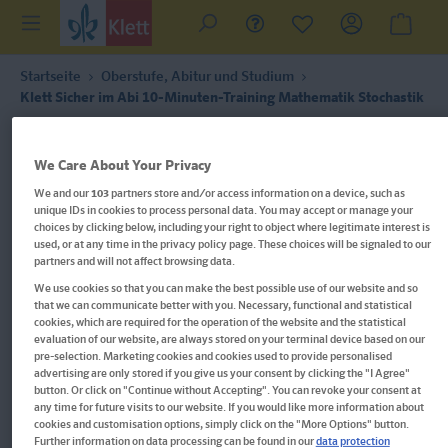
Startseite
Oberstufe, Abitur und Studium
Klett Sicher im Abi 10-Minuten-Training Mathematik Stochastik
We Care About Your Privacy
We and our
103
partners store and/or access information on a device, such as
unique IDs in cookies to process personal data. You may accept or manage your
choices by clicking below, including your right to object where legitimate interest is
used, or at any time in the privacy policy page. These choices will be signaled to our
partners and will not affect browsing data.
We use cookies so that you can make the best possible use of our website and so
that we can communicate better with you. Necessary, functional and statistical
cookies, which are required for the operation of the website and the statistical
evaluation of our website, are always stored on your terminal device based on our
pre-selection. Marketing cookies and cookies used to provide personalised
advertising are only stored if you give us your consent by clicking the "I Agree"
button. Or click on "Continue without Accepting". You can revoke your consent at
any time for future visits to our website. If you would like more information about
cookies and customisation options, simply click on the "More Options" button.
Im Buch blättern
Further information on data processing can be found in our
data protection