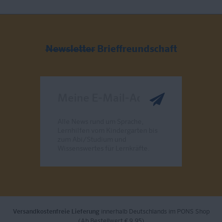
Newsletter
Brieffreundschaft
Meine E-Mail-Adresse
Alle News rund um Sprache,
Lernhilfen vom Kindergarten bis
zum Abi/Studium und
Wissenswertes für Lernkräfte.
Send
Versandkostenfreie Lieferung
innerhalb Deutschlands im PONS Shop
(Ab Bestellwert € 9,95)