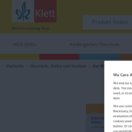
Klett Lerntraining
Shop
NEU: QUID+
Kindergarten/Vorschule
Startseite
Oberstufe, Abitur und Studium
Uni Wissen Kulturwis
We Care A
We and our
1
data. You may
used, or at a
data.
We use cookie
Necessary, fu
evaluation of
cookies used 
button. Or cl
you would lik