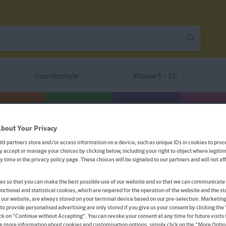
Grundschule
Klasse 5 - 10
senschaft Italien
bout Your Privacy
03
partners store and/or access information on a device, such as unique IDs in cookies to proc
 accept or manage your choices by clicking below, including your right to object where legitim
Uni Wissen Kulturwissensch
ny time in the privacy policy page. These choices will be signaled to our partners and will not a
s so that you can make the best possible use of our website and so that we can communicate 
Italienisch, Sicher im Studium
nctional and statistical cookies, which are required for the operation of the website and the sta
 our website, are always stored on your terminal device based on our pre-selection. Marketin
Buch
to provide personalised advertising are only stored if you give us your consent by clicking the
ick on "Continue without Accepting". You can revoke your consent at any time for future visits t
e more information about cookies and customisation options, simply click on the "More Optio
Format: 14,8 x 21,0 cm