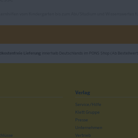
Lernhilfen vom Kindergarten bis zum Abi/Studium und Wissenswertes fü
dkostenfreie Lieferung
innerhalb Deutschlands im PONS Shop (Ab Bestellwert
Verlag
Service/Hilfe
n
Klett Gruppe
Presse
Unternehmen
chlüsse
Vertrieb