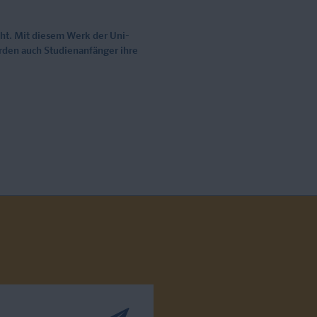
cht. Mit diesem Werk der Uni-
erden auch Studienanfänger ihre