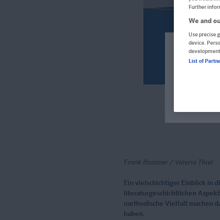
Further infor
We and ou
Use precise g
device. Pers
development
Welcome!
List of Partn
Produkte f
verfügbar 
Im aktuel
Frank Baasner / Valeria Thiel
Ein vielschichtiger Einblick in
literaturgeschichtlichen Aspek
methodische Vielfalt machen das
haben.