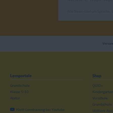
Alle News rund um Sprache, 
Send
Versan
Lernportale
Shop
Grundschule
QUID+
Klasse 5-10
Kindergarte
Abitur
Vorschule
Grundschule
Klett-Lerntraining bei Youtube
Mittlere Abs