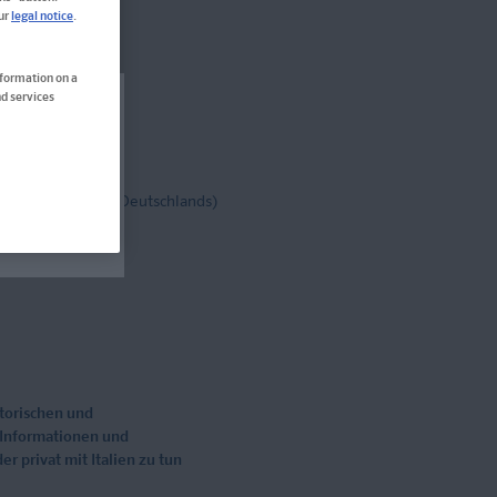
our
legal notice
.
en
nformation on a
d services
rt nicht
tenfrei!
(innerh. Deutschlands)
storischen und
e Informationen und
r privat mit Italien zu tun