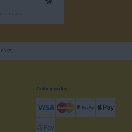
r Lernkräfte.
 € 9,95)
Zahlungsarten
Visa
Mastercard
Paypal
ApplePay
GooglePay