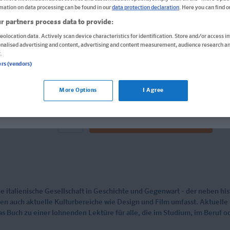
mation on data processing can be found in our
data protection declaration
. Here you can find 
ISBN: 978-3-12-939552-3
r partners process data to provide:
Informationen für Lehrer:innen und Referendar:inn
eolocation data. Actively scan device characteristics for identification. Store and/or access i
onalised advertising and content, advertising and content measurement, audience research an
14,95 €
.
ers (vendors)
ür die USA bestellen Sie bitte über
www.amazon.com
. Falls do
Sofort lieferbar
wenden Sie sich bitte an
prazur@wybel.com
.
More Options
I Agree
Lieferung bei Online-Bestellwert ab € 9,95
versandkos
len Shop bleiben
In den Warenkorb
 die italienische Gesellschaft in Geschichte und Gegenwart - der neben hi
ten auch aktuelle Kulturbereiche wie Design und Film umfasst. Aktuell
 Buch zu einer lohnenden Lektüre für alle, die im Studium, im Beruf ode