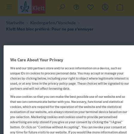
Startseite
Kindergarten/Vorschule
Klett Mon bloc préféré: Pour ne pas s’ennuyer
We Care About Your Privacy
We and our
103
partners store and/or access information on a device, such as
unique IDs in cookies to process personal data. You may accept or manage your
choices by clicking below, including your right to object where legitimate interest is
used, or at any time in the privacy policy page. These choices will be signaled to our
partners and will not affect browsing data.
We use cookies so that you can make the best possible use of our website and so
that we can communicate better with you. Necessary, functional and statistical
cookies, which are required for the operation of the website and the statistical
evaluation of our website, are always stored on your terminal device based on our
pre-selection. Marketing cookies and cookies used to provide personalised
advertising are only stored if you give us your consent by clicking the "I Agree"
button. Or click on "Continue without Accepting". You can revoke your consent at
Im Buch blättern
any time for future visits to our website. If you would like more information about