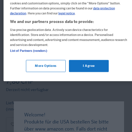
cookies and customisation options, simply click on the "More Options" button.
Further information on data processing can be found in our
data protection
Klett Mon bloc préféré: Pour ne
declaration
. Here you can find our
legal notice
.
We and our partners process data to provide:
pas s’ennuyer
Use precise geolocation data. Actively scan device characteristics for
identification. Store and/or access information on a device. Personalised
advertising and content, advertising and content measurement, audience research
maternelle, À partir de 3 ans, Je peux le faire tout seul !
and services development.
List of Partners (vendors)
Block
Format: 17,0 x 20,0 cm, 96 Seiten
More Options
I Agree
ISBN: 978-3-12-949783-8
7,80 CHF
Derzeit nicht verfügbar
Lieferung bei Online-Bestellwert ab € 9,95
versandkostenfrei!
(innerh. Deutschlands)
Welcome!
Produkte für die USA bestellen Sie bitte
In den Warenkorb
über
www.amazon.com
. Falls dort nicht