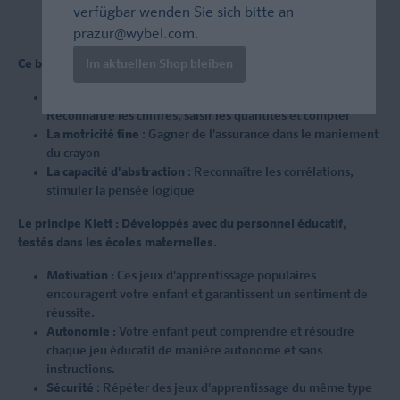
verfügbar wenden Sie sich bitte an
prazur@wybel.com
.
Im aktuellen Shop bleiben
Ce bloc "Pour ne pas s'ennuyer" stimule :
La compréhension des chiffres et des quantités
:
Reconnaître les chiffres, saisir les quantités et compter
La motricité fine
: Gagner de l'assurance dans le maniement
du crayon
La capacité d'abstraction
: Reconnaître les corrélations,
stimuler la pensée logique
Le principe Klett : Développés avec du personnel éducatif,
testés dans les écoles maternelles.
Motivation :
Ces jeux d'apprentissage populaires
encouragent votre enfant et garantissent un sentiment de
réussite.
Autonomie :
Votre enfant peut comprendre et résoudre
chaque jeu éducatif de manière autonome et sans
instructions.
Sécurité
: Répéter des jeux d'apprentissage du même type