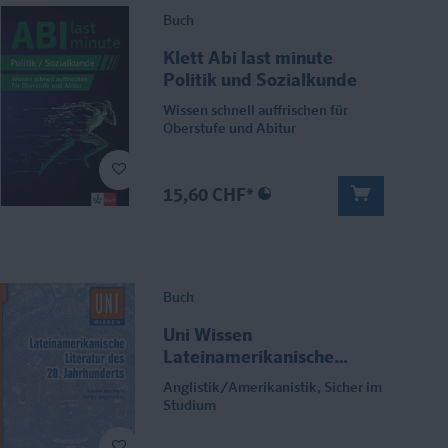
Buch
Klett Abi last minute
Politik und Sozialkunde
Wissen schnell auffrischen für
Oberstufe und Abitur
15,60 CHF*
Buch
Uni Wissen
Lateinamerikanische
Literatur des 20.
Anglistik/Amerikanistik, Sicher im
Jahrhunderts
Studium