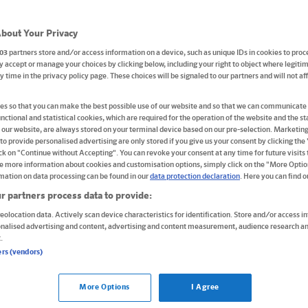
bout Your Privacy
03
partners store and/or access information on a device, such as unique IDs in cookies to proc
 accept or manage your choices by clicking below, including your right to object where legitim
und Studium
ny time in the privacy policy page. These choices will be signaled to our partners and will not a
s so that you can make the best possible use of our website and so that we can communicate 
nctional and statistical cookies, which are required for the operation of the website and the sta
 our website, are always stored on your terminal device based on our pre-selection. Marketin
to provide personalised advertising are only stored if you give us your consent by clicking the
ick on "Continue without Accepting". You can revoke your consent at any time for future visits t
3
e more information about cookies and customisation options, simply click on the "More Optio
mation on data processing can be found in our
data protection declaration
. Here you can find 
r partners process data to provide:
Buch
eolocation data. Actively scan device characteristics for identification. Store and/or access i
onalised advertising and content, advertising and content measurement, audience research an
Klett Sicher im Abi
.
Geschichte
ers (vendors)
Das komplette Oberstufen-Wissen:
umfassend und ausführlich erklärt
More Options
I Agree