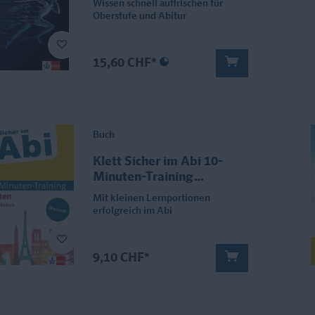
Wissen schnell auffrischen für
Oberstufe und Abitur
15,60 CHF*
Buch
Klett Sicher im Abi 10-
Minuten-Training
Oberstufe Französisch
Mit kleinen Lernportionen
Zeiten
erfolgreich im Abi
9,10 CHF*