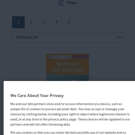
Filter
1
2
3
4
5
We Care About Your Privacy
We and our
103
partners store and/or access information on a device, such as
unique IDs in cookies to process personal data. You may accept or manage your
choices by clicking below, including your right to object where legitimate interest is
used, or at any time in the privacy policy page. These choices will be signaled to our
Buch
partners and will not affect browsing data.
Klett 10-Minuten-Training Mathematik
We use cookies so that you can make the best possible use of our website and so