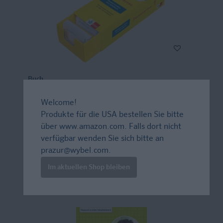
Buch
Découvertes 1 (ab 2020) - Vokabel-
Welcome!
Lernbox zum Schulbuch 1. Lernjahr
Produkte für die USA bestellen Sie bitte
Französisch passend zum Lehrwerk üben
über
www.amazon.com
. Falls dort nicht
verfügbar wenden Sie sich bitte an
prazur@wybel.com
.
26,00 CHF*
Im aktuellen Shop bleiben