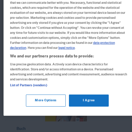
that we can communicate better with you. Necessary, functional and statistical
Rechnen mit Brüchen 5./6. Klasse
cookies, which are required for the operation of the website and the statistical
Kleine Lernportionen für jeden Tag
evaluation of our website, are always stored on your terminal device based on our
pre-selection. Marketing cookies and cookies used to provide personalised
advertising are only stored if you give us your consent by clicking the "I Agree"
button. Or click on "Continue without Accepting". You can revoke your consent at
any time for future visits to our website. If you would like more information about
10,40 CHF*
cookies and customisation options, simply click on the "More Options" button.
Further information on data processing can be found in our
data protection
declaration
. Here you can find our
legal notice
.
We and our partners process data to provide:
Use precise geolocation data. Actively scan device characteristics for
identification. Store and/or access information on a device. Personalised
advertising and content, advertising and content measurement, audience research
and services development.
List of Partners (vendors)
More Options
I Agree
Buch