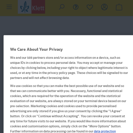
We Care About Your Privacy
We and our
103
partners store and/or access information on a device, such as
unique IDs in cookies to process personal data. You may accept or manage your
choices by clicking below, including your right to object where legitimate interest is
used, or at any time in the privacy policy page. These choices will be signaled to our
partners and will not affect browsing data.
We use cookies so that you can make the best possible use of our website and so
that we can communicate better with you. Necessary, functional and statistical
cookies, which are required for the operation of the website and the statistical
evaluation of our website, are always stored on your terminal device based on our
pre-selection. Marketing cookies and cookies used to provide personalised
Im Buch blättern
advertising are only stored if you give us your consent by clicking the "I Agree"
button. Or click on "Continue without Accepting". You can revoke your consent at
any time for future visits to our website. If you would like more information about
Bibi & Tina: Mein Schulstart-
cookies and customisation options, simply click on the "More Options" button.
Further information on data processing can be found in our
data protection