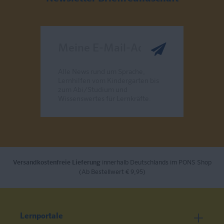
Meine E-Mail-Adresse
Alle News rund um Sprache,
Lernhilfen vom Kindergarten bis
zum Abi/Studium und
Wissenswertes für Lernkräfte.
Send
Versandkostenfreie Lieferung
innerhalb Deutschlands im PONS Shop
(Ab Bestellwert € 9,95)
Lernportale