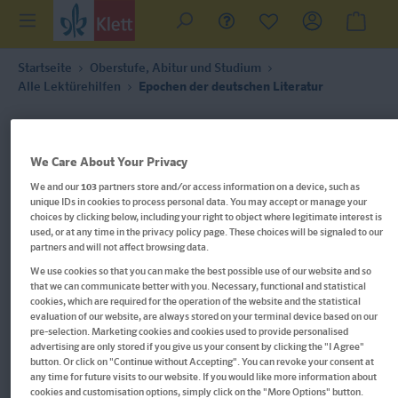
Startseite
Oberstufe, Abitur und Studium
Alle Lektürehilfen
Epochen der deutschen Literatur
We Care About Your Privacy
We and our
103
partners store and/or access information on a device, such as
unique IDs in cookies to process personal data. You may accept or manage your
choices by clicking below, including your right to object where legitimate interest is
used, or at any time in the privacy policy page. These choices will be signaled to our
partners and will not affect browsing data.
We use cookies so that you can make the best possible use of our website and so
that we can communicate better with you. Necessary, functional and statistical
cookies, which are required for the operation of the website and the statistical
evaluation of our website, are always stored on your terminal device based on our
pre-selection. Marketing cookies and cookies used to provide personalised
advertising are only stored if you give us your consent by clicking the "I Agree"
button. Or click on "Continue without Accepting". You can revoke your consent at
any time for future visits to our website. If you would like more information about
Im Buch blättern
cookies and customisation options, simply click on the "More Options" button.