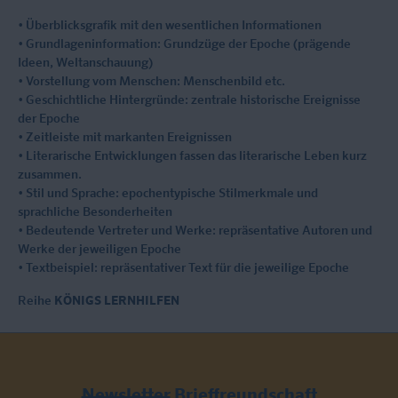
• Überblicksgrafik mit den wesentlichen Informationen
• Grundlageninformation: Grundzüge der Epoche (prägende
Ideen, Weltanschauung)
• Vorstellung vom Menschen: Menschenbild etc.
• Geschichtliche Hintergründe: zentrale historische Ereignisse
der Epoche
• Zeitleiste mit markanten Ereignissen
• Literarische Entwicklungen fassen das literarische Leben kurz
zusammen.
• Stil und Sprache: epochentypische Stilmerkmale und
sprachliche Besonderheiten
• Bedeutende Vertreter und Werke: repräsentative Autoren und
Werke der jeweiligen Epoche
• Textbeispiel: repräsentativer Text für die jeweilige Epoche
Reihe
KÖNIGS LERNHILFEN
Newsletter
Brieffreundschaft