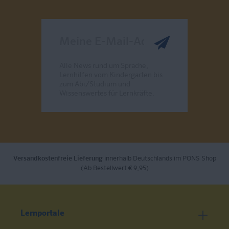
Meine E-Mail-Adresse
Alle News rund um Sprache,
Lernhilfen vom Kindergarten bis
zum Abi/Studium und
Wissenswertes für Lernkräfte.
Send
Versandkostenfreie Lieferung
innerhalb Deutschlands im PONS Shop
(Ab Bestellwert € 9,95)
Lernportale