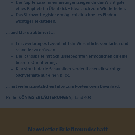
Die Kapitelzusammenfassungen zeigen dir das Wichtigste
eines Kapitels im Überblick – ideal auch zum Wiederholen.
Das Stichwortregister ermöglicht dir schnelles Finden
wichtiger Textstellen.
... und klar strukturiert ...
Ein zweifarbiges Layout hilft dir Wesentliches einfacher und
schneller zu erfassen.
Die Randspalte mit Schlüsselbegriffen ermöglichen dir eine
bessere Orientierung.
Klar strukturierte Schaubilder verdeutlichen dir wichtige
Sachverhalte auf einen Blick.
... mit vielen zusätzlichen Infos zum kostenlosen Download.
Reihe
KÖNIGS ERLÄUTERUNGEN,
Band 403
Newsletter
Brieffreundschaft