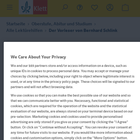
Startseite
Oberstufe, Abitur und Studium
Alle Lektürehilfen
Der Vorleser von Bernhard Schlink
We Care About Your Privacy
We and our
103
partners store and/or access information on a device, such as
unique IDs in cookies to process personal data. You may accept or manage your
choices by clicking below, including your right to object where legitimate interest is
used, or at any time in the privacy policy page. These choices will be signaled to our
partners and will not affect browsing data.
We use cookies so that you can make the best possible use of our website and so
that we can communicate better with you. Necessary, functional and statistical
cookies, which are required for the operation of the website and the statistical
evaluation of our website, are always stored on your terminal device based on our
pre-selection. Marketing cookies and cookies used to provide personalised
advertising are only stored if you give us your consent by clicking the "I Agree"
button. Or click on "Continue without Accepting". You can revoke your consent at
any time for future visits to our website. If you would like more information about
Im Buch blättern
cookies and customisation options, simply click on the "More Options" button.