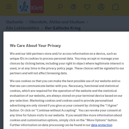
Startseite
Oberstufe, Abitur und Studium
Alle Lektürehilfen
Der Gallische Krieg
We Care About Your Privacy
We and our
103
partners store and/or access information on a device, such as
unique IDs in cookies to process personal data. You may accept or manage your
choices by clicking below, including your right to object where legitimate interest is
used, or at any time in the privacy policy page. These choices will be signaled to our
partners and will not affect browsing data.
We use cookies so that you can make the best possible use of our website and so
that we can communicate better with you. Necessary, functional and statistical
cookies, which are required for the operation of the website and the statistical
evaluation of our website, are always stored on your terminal device based on our
pre-selection. Marketing cookies and cookies used to provide personalised
advertising are only stored if you give us your consent by clicking the "I Agree"
button. Or click on "Continue without Accepting". You can revoke your consent at
any time for future visits to our website. If you would like more information about
cookies and customisation options, simply click on the "More Options" button.
Im Buch blättern
Further information on data processing can be found in our
data protection