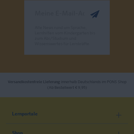
Meine E-Mail-Adresse
Alle News rund um Sprache,
Lernhilfen vom Kindergarten bis
zum Abi/Studium und
Wissenswertes für Lernkräfte.
Send
Versandkostenfreie Lieferung
innerhalb Deutschlands im PONS Shop
(Ab Bestellwert € 9,95)
Lernportale
Shop