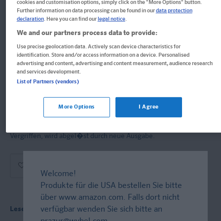
cookies and customisation options, simply click on the "More Options" button.
Steinbruch
Further information on data processing can be found in our
data protection
declaration
. Here you can find our
legal notice
.
We and our partners process data to provide:
Erstlesen 1. Klasse, ab 6 Jahren
Use precise geolocation data. Actively scan device characteristics for
identification. Store and/or access information on a device. Personalised
Buch
advertising and content, advertising and content measurement, audience research
and services development.
Format: 15,8 x 22,7 cm, 40 Seiten
List of Partners (vendors)
ISBN: 978-3-12-949759-3
More Options
I Agree
Derzeit nicht erhältlich.
Vergriffen, wird abgel�st durch neue Ausgabe.
Welcome!
Produkte für die USA bestellen Sie bitte
über
www.amazon.com
. Falls dort nicht
Lesen lernen mit Bibi und Tina!
verfügbar wenden Sie sich bitte an