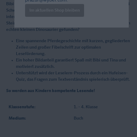
prazur@wybel.com
.
Bibi und Tina kümmern sich um drei neue Ferienkinder. Die zwei
Schwestern Carla und Laura lieben Pferde. Doch ihr Bruder Ben
Im aktuellen Shop bleiben
interessiert sich mehr für Dinosaurier. Bei einem Ausritt in den
Steinbruch findet Ben einen besonderen Stein. Hat er etwa einen
echten kleinen Dinosaurier gefunden?
Eine spannende Pferdegeschichte mit kurzen, gegliederten
Zeilen und großer Fibelschrift zur optimalen
Leseförderung.
Ein hoher Bildanteil garantiert Spaß mit Bibi und Tina und
motiviert zusätzlich.
Unterstützt wird der Leselern-Prozess durch ein Hufeisen-
Quiz, das Fragen zum Textverständnis spielerisch überprüft.
So werden aus Kindern kompetente Lesende!
Klassenstufe:
1. - 4. Klasse
Medium:
Buch