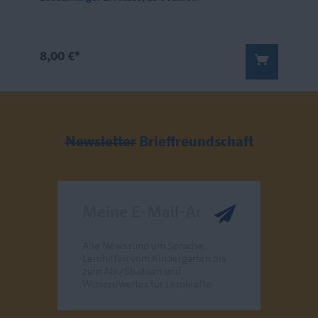
8,00 €*
Newsletter
Brieffreundschaft
Meine E-Mail-Adresse
Alle News rund um Sprache,
Lernhilfen vom Kindergarten bis
zum Abi/Studium und
Wissenswertes für Lernkräfte.
Send