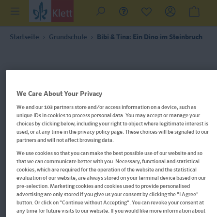
Startseite
Grundschule
Bibi & Tina: Ein Dino im Steinbruch
We Care About Your Privacy
We and our
103
partners store and/or access information on a device, such as
unique IDs in cookies to process personal data. You may accept or manage your
choices by clicking below, including your right to object where legitimate interest is
used, or at any time in the privacy policy page. These choices will be signaled to our
partners and will not affect browsing data.
We use cookies so that you can make the best possible use of our website and so
that we can communicate better with you. Necessary, functional and statistical
cookies, which are required for the operation of the website and the statistical
evaluation of our website, are always stored on your terminal device based on our
Im Buch blättern
pre-selection. Marketing cookies and cookies used to provide personalised
advertising are only stored if you give us your consent by clicking the "I Agree"
button. Or click on "Continue without Accepting". You can revoke your consent at
Bibi & Tina: Ein Dino im
any time for future visits to our website. If you would like more information about