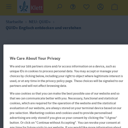
Startseite
NEU: QUID+
QUID+ Englisch entdecken und verstehen
We Care About Your Privacy
We and our
103
partners store and/or access information on a device, such as
unique IDs in cookies to process personal data. You may accept or manage your
choices by clicking below, including your right to object where legitimate interest is
used, or at any time in the privacy policy page. These choices will be signaled to our
partners and will not affect browsing data.
We use cookies so that you can make the best possible use of our website and so
that we can communicate better with you. Necessary, functional and statistical
cookies, which are required for the operation of the website and the statistical
evaluation of our website, are always stored on your terminal device based on our
pre-selection. Marketing cookies and cookies used to provide personalised
advertising are only stored if you give us your consent by clicking the "I Agree"
Im Buch blättern
button. Or click on "Continue without Accepting". You can revoke your consent at
any time for future visits to our website. If you would like more information about