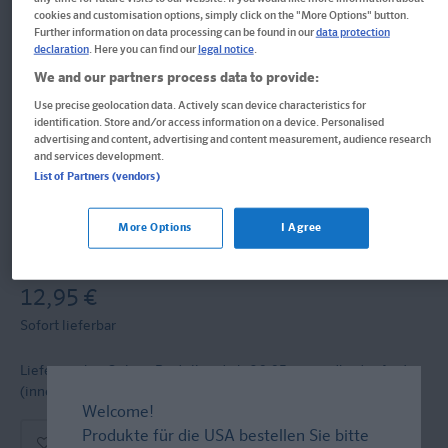
cookies and customisation options, simply click on the "More Options" button.
QUID+ Englisch entdecken und
Further information on data processing can be found in our
data protection
declaration
. Here you can find our
legal notice
.
verstehen
We and our partners process data to provide:
Use precise geolocation data. Actively scan device characteristics for
identification. Store and/or access information on a device. Personalised
Rätseln, Malen, Sprechen. für Kinder von 3–6 Jahren mit Eltern-
advertising and content, advertising and content measurement, audience research
and services development.
Guide
List of Partners (vendors)
Buch
More Options
I Agree
Format: 24,2 x 29,0 cm, 128 Seiten
ISBN: 978-3-12-949837-8
12,95 €
Sofort lieferbar
Lieferung bei Online-Bestellwert ab € 9,95
versandkostenfrei!
(innerh. Deutschlands)
Welcome!
Produkte für die USA bestellen Sie bitte
In den Warenkorb