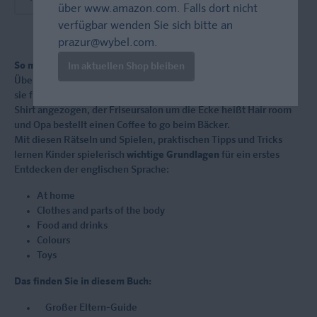
über
www.amazon.com
. Falls dort nicht
verfügbar wenden Sie sich bitte an
prazur@wybel.com
.
So macht Englisch von Anfang an Spaß:
Im aktuellen Shop bleiben
Überall und jeden Tag begegnen Kindern englische Begriffe und
sie fragen neugierig nach deren Bedeutung. Morgens wird das
Shirt angezogen, der Friseursalon um die Ecke heißt Hair room
und Opa bestellt einen Coffee to go beim Bäcker.
Mit diesen Rätseln und Spielen, praktischen Tipps und Tricks
lernen Kinder spielerisch
wichtige Grundlagen
für ein erstes
Entdecken der englischen Sprache:
At home
Clothes and parts of the body
Food and drinks
Colours
Toys
Das finden Sie in diesem Buch:
Großer Eltern-Guide