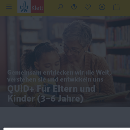
Gemeinsam entdecken wir die Welt,
verstehen sie und entwickeln uns
QUID+ Für Eltern und
Kinder (3–6 Jahre)