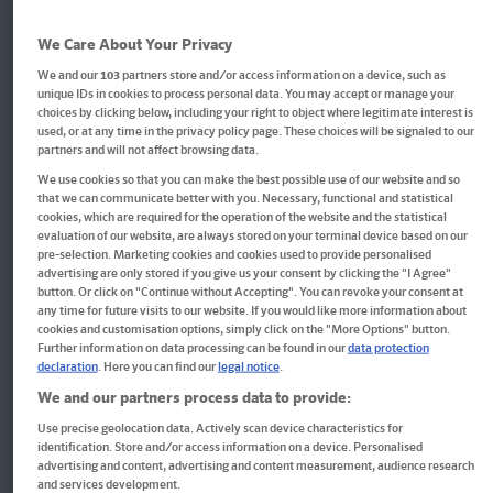
Filter
We Care About Your Privacy
We and our
103
partners store and/or access information on a device, such as
unique IDs in cookies to process personal data. You may accept or manage your
choices by clicking below, including your right to object where legitimate interest is
used, or at any time in the privacy policy page. These choices will be signaled to our
partners and will not affect browsing data.
We use cookies so that you can make the best possible use of our website and so
that we can communicate better with you. Necessary, functional and statistical
cookies, which are required for the operation of the website and the statistical
evaluation of our website, are always stored on your terminal device based on our
pre-selection. Marketing cookies and cookies used to provide personalised
advertising are only stored if you give us your consent by clicking the "I Agree"
button. Or click on "Continue without Accepting". You can revoke your consent at
any time for future visits to our website. If you would like more information about
cookies and customisation options, simply click on the "More Options" button.
Further information on data processing can be found in our
data protection
declaration
. Here you can find our
legal notice
.
Buch
We and our partners process data to provide:
Use precise geolocation data. Actively scan device characteristics for
QUID+ 50 Labyrinthe
identification. Store and/or access information on a device. Personalised
advertising and content, advertising and content measurement, audience research
and services development.