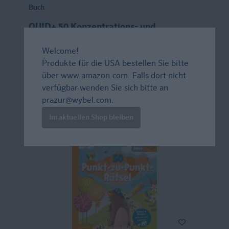
Buch
QUID+ 50 Konzentrations- und
Denkspiele
Welcome!
für Kinder von 3–6 Jahren mit Eltern-Guide
Produkte für die USA bestellen Sie bitte
über
www.amazon.com
. Falls dort nicht
verfügbar wenden Sie sich bitte an
8,95 €*
prazur@wybel.com
.
Im aktuellen Shop bleiben