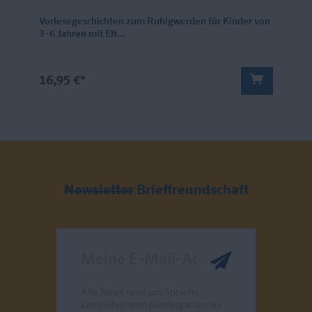
Vorlesegeschichten zum Ruhigwerden für Kinder von
3–6 Jahren mit Elt...
16,95 €*
Newsletter
Brieffreundschaft
Meine E-Mail-Adresse
Alle News rund um Sprache,
Lernhilfen vom Kindergarten bis