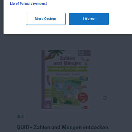
für Kinder von 3–6 Jahren mit Eltern-Guide
List of Partners (vendors)
More Options
I Agree
8,95 €*
Buch
QUID+ Zahlen und Mengen entdecken