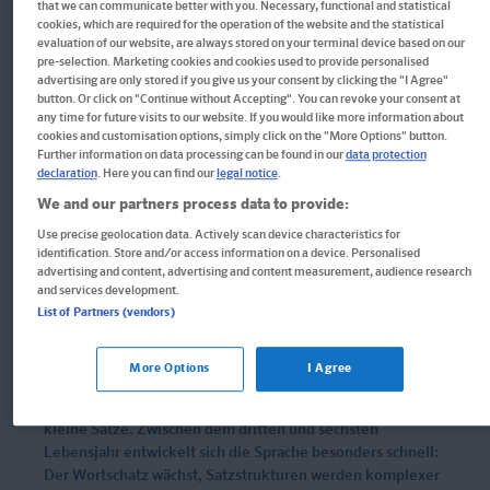
that we can communicate better with you. Necessary, functional and statistical
cookies, which are required for the operation of the website and the statistical
evaluation of our website, are always stored on your terminal device based on our
pre-selection. Marketing cookies and cookies used to provide personalised
advertising are only stored if you give us your consent by clicking the "I Agree"
Sprache
button. Or click on "Continue without Accepting". You can revoke your consent at
any time for future visits to our website. If you would like more information about
cookies and customisation options, simply click on the "More Options" button.
Further information on data processing can be found in our
data protection
Sprachliche
declaration
. Here you can find our
legal notice
.
We and our partners process data to provide:
Fähigkeiten
Use precise geolocation data. Actively scan device characteristics for
identification. Store and/or access information on a device. Personalised
advertising and content, advertising and content measurement, audience research
Kommunikation mit anderen, Laute artikulieren können,
and services development.
List of Partners (vendors)
erzählen, Schrift als Teil des Alltags, andere Sprachen
kennenlernen
More Options
I Agree
Bereits früh lernen Kinder, sich mitzuteilen – erst durch
Gestik, Mimik und Laute, später durch erste Wörter und
kleine Sätze. Zwischen dem dritten und sechsten
Lebensjahr entwickelt sich die Sprache besonders schnell:
Der Wortschatz wächst, Satzstrukturen werden komplexer