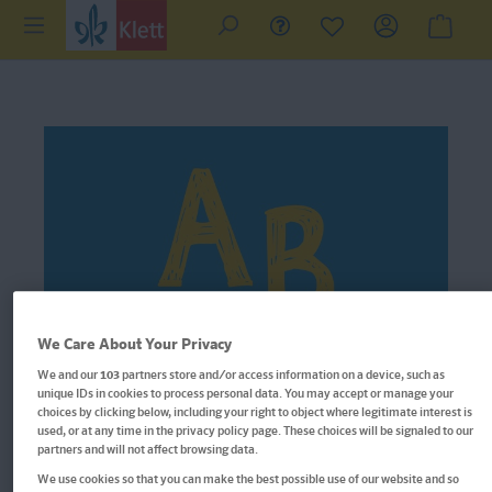
We Care About Your Privacy
We and our
103
partners store and/or access information on a device, such as
unique IDs in cookies to process personal data. You may accept or manage your
choices by clicking below, including your right to object where legitimate interest is
used, or at any time in the privacy policy page. These choices will be signaled to our
partners and will not affect browsing data.
We use cookies so that you can make the best possible use of our website and so