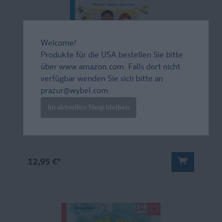
Welcome!
Produkte für die USA bestellen Sie bitte
über
www.amazon.com
. Falls dort nicht
Buch
verfügbar wenden Sie sich bitte an
prazur@wybel.com
.
QUID+ Englisch entdecken und verstehen
Im aktuellen Shop bleiben
Rätseln, Malen, Sprechen. für Kinder von 3–6 Jahren
mit Eltern-Guide
12,95 €*