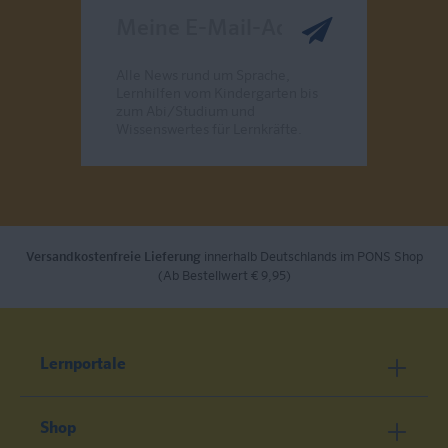
Meine E-Mail-Adresse
Alle News rund um Sprache,
Lernhilfen vom Kindergarten bis
zum Abi/Studium und
Wissenswertes für Lernkräfte.
Send
Versandkostenfreie Lieferung
innerhalb Deutschlands im PONS Shop
(Ab Bestellwert € 9,95)
Lernportale
Shop