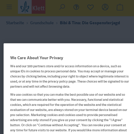
Startseite
Grundschule
Bibi & Tina: Die Gespensterjagd
We Care About Your Privacy
We and our
103
partners store and/or access information on a device, such as
unique IDs in cookies to process personal data. You may accept or manage your
choices by clicking below, including your right to object where legitimate interest is
used, or at any time in the privacy policy page. These choices will be signaled to our
partners and will not affect browsing data.
We use cookies so that you can make the best possible use of our website and so
that we can communicate better with you. Necessary, functional and statistical
cookies, which are required for the operation of the website and the statistical
evaluation of our website, are always stored on your terminal device based on our
Im Buch blättern
pre-selection. Marketing cookies and cookies used to provide personalised
advertising are only stored if you give us your consent by clicking the "I Agree"
button. Or click on "Continue without Accepting". You can revoke your consent at
Bibi & Tina: Die Gespensterjagd
any time for future visits to our website. If you would like more information about