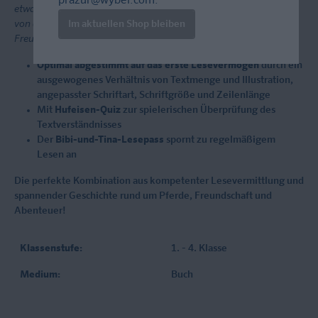
prazur@wybel.com
.
etwa ein Gespenst? Am nächsten Morgen erzählt er Bibi und Tina
von dem nächtlichen Knacken. Gemeinsam legen sich die drei
Im aktuellen Shop bleiben
Freunde am Abend zur Gespensterjagd auf die Lauer!
Optimal abgestimmt auf das erste Lesevermögen
durch ein
ausgewogenes Verhältnis von Textmenge und Illustration,
angepasster Schriftart, Schriftgröße und Zeilenlänge
Mit
Hufeisen-Quiz
zur spielerischen Überprüfung des
Textverständnisses
Der
Bibi-und-Tina-Lesepass
spornt zu regelmäßigem
Lesen an
Die perfekte Kombination aus kompetenter Lesevermittlung und
spannender Geschichte rund um Pferde, Freundschaft und
Abenteuer!
Klassenstufe:
1. - 4. Klasse
Medium:
Buch