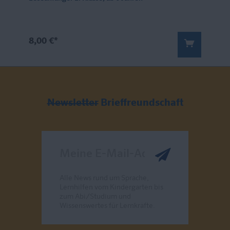
8,00 €*
Newsletter
Brieffreundschaft
Meine E-Mail-Adresse
Alle News rund um Sprache,
Lernhilfen vom Kindergarten bis
zum Abi/Studium und
Wissenswertes für Lernkräfte.
Send