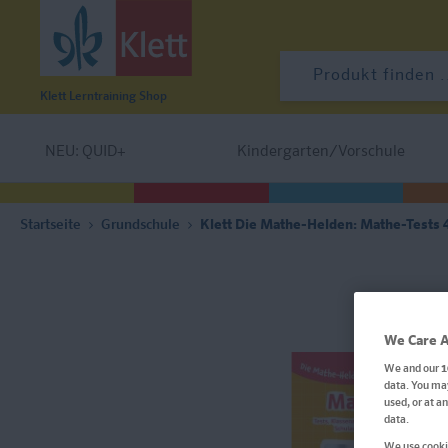
Klett Lerntraining
Shop
NEU: QUID+
Kindergarten/Vorschule
Startseite
Grundschule
Klett Die Mathe-Helden: Mathe-Tests 4
We Care A
We and our
1
data. You may
used, or at a
data.
We use cookie