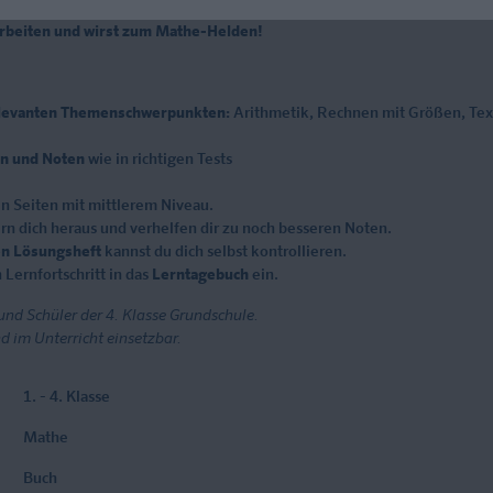
al vorbereitet auf Klassenarbeiten, Lernzielkontrollen, Proben bzw. Pr
arbeiten und wirst zum Mathe-Helden!
elevanten Themenschwerpunkten:
Arithmetik, Rechnen mit Größen, Te
en und Noten
wie in richtigen Tests
n Seiten mit mittlerem Niveau.
rn dich heraus und verhelfen dir zu noch besseren Noten.
n Lösungsheft
kannst du dich selbst kontrollieren.
Lernfortschritt in das
Lerntagebuch
ein.
 und Schüler der 4. Klasse Grundschule.
d im Unterricht einsetzbar.
1. - 4. Klasse
Mathe
Buch