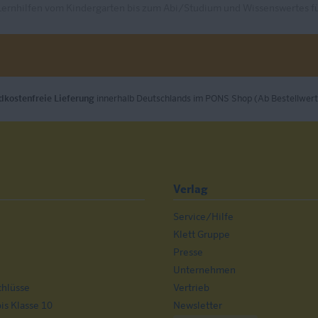
Lernhilfen vom Kindergarten bis zum Abi/Studium und Wissenswertes fü
dkostenfreie Lieferung
innerhalb Deutschlands im PONS Shop (Ab Bestellwert
Verlag
Service/Hilfe
n
Klett Gruppe
Presse
Unternehmen
chlüsse
Vertrieb
s Klasse 10
Newsletter