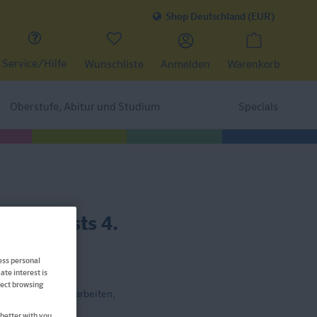
Shop Deutschland (EUR)
Service/Hilfe
Wunschliste
Anmelden
Warenkorb
Oberstufe, Abitur und Studium
Specials
athe-Tests 4.
ess personal
ate interest is
ffect browsing
en, Proben, Probearbeiten,
better with you.