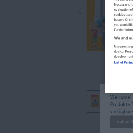
Necessary, fu
evaluation of
cookies used 
button. Or cl
you would lik
Further infor
We and ou
Use precise g
device. Pers
development
List of Partn
Welcome!
Produkte f
verfügbar 
Im Buch blättern
Im aktuel