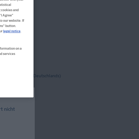
tistical
g cookies and
 "I Agree"
o our website. If
ns" button.
our
legal notice
.
en
nformation on a
d services
tenfrei!
(innerh. Deutschlands)
rt nicht