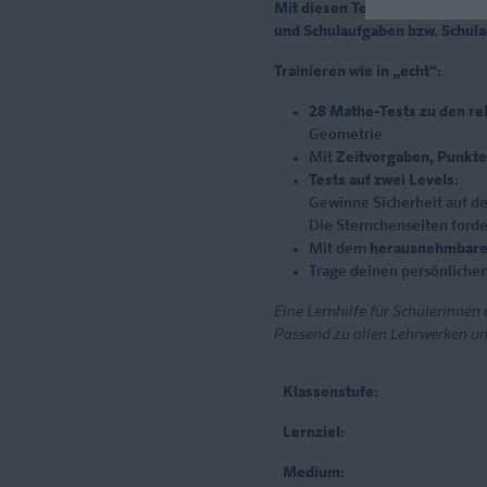
Mit diesen Tests bist du optim
und Schulaufgaben bzw. Schul
Trainieren wie in „echt“:
28 Mathe-Tests zu den r
Geometrie
Mit
Zeitvorgaben, Punkt
Tests auf zwei Levels:
Gewinne Sicherheit auf de
Die Sternchenseiten forde
Mit dem
herausnehmbare
Trage deinen persönlichen 
Eine Lernhilfe für Schülerinnen
Passend zu allen Lehrwerken un
Klassenstufe:
Lernziel:
Medium: