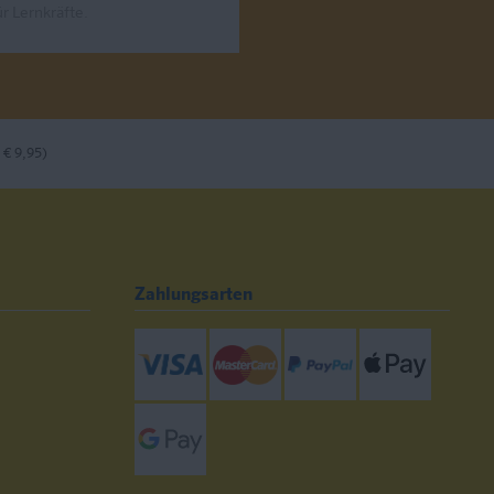
r Lernkräfte.
 € 9,95)
Zahlungsarten
Visa
Mastercard
Paypal
ApplePay
GooglePay