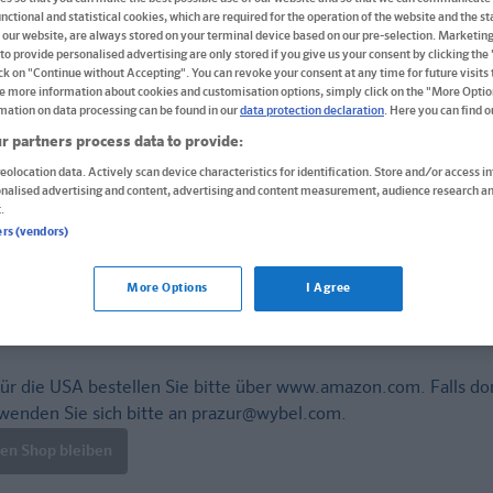
nctional and statistical cookies, which are required for the operation of the website and the sta
Buch
 our website, are always stored on your terminal device based on our pre-selection. Marketin
to provide personalised advertising are only stored if you give us your consent by clicking the
Format: 20,9 x 29,7 cm, 64 Seiten
ick on "Continue without Accepting". You can revoke your consent at any time for future visits t
ISBN: 978-3-12-949651-0
e more information about cookies and customisation options, simply click on the "More Optio
mation on data processing can be found in our
data protection declaration
. Here you can find 
Informationen für Lehrer:innen und Referendar:inn
r partners process data to provide:
eolocation data. Actively scan device characteristics for identification. Store and/or access i
10,00 €
onalised advertising and content, advertising and content measurement, audience research an
.
Sofort lieferbar
ers (vendors)
Lieferung bei Online-Bestellwert ab € 9,95
versandkos
More Options
I Agree
In den Warenkorb
ür die USA bestellen Sie bitte über
www.amazon.com
. Falls do
wenden Sie sich bitte an
prazur@wybel.com
.
len Shop bleiben