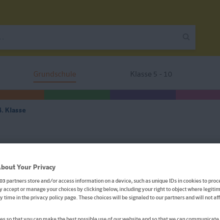
Grundschule
Klasse 5 - 10
. Klasse
Klett Die Mathe-Helden: M
bout Your Privacy
Klasse
03
partners store and/or access information on a device, such as unique IDs in cookies to proc
 accept or manage your choices by clicking below, including your right to object where legitim
ny time in the privacy policy page. These choices will be signaled to our partners and will not a
Mathematik-Tests, Klassenarbeiten, Lernzielkontroll
Erfolgskontrollen, Schulaufgaben, Schularbeiten
s so that you can make the best possible use of our website and so that we can communicate 