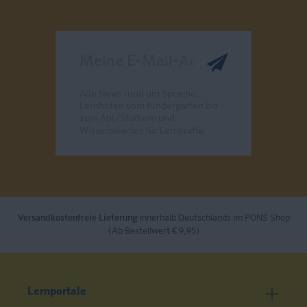
Meine E-Mail-Adresse
Alle News rund um Sprache,
Lernhilfen vom Kindergarten bis
zum Abi/Studium und
Wissenswertes für Lernkräfte.
Send
Versandkostenfreie Lieferung
innerhalb Deutschlands im PONS Shop
(Ab Bestellwert € 9,95)
Lernportale