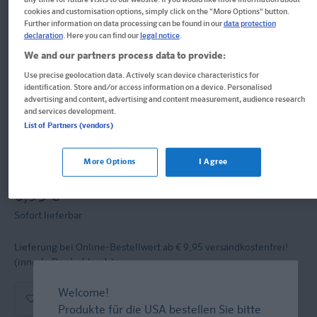
cookies and customisation options, simply click on the "More Options" button.
Klett Mein Lieblings-Block
Further information on data processing can be found in our
data protection
declaration
. Here you can find our
legal notice
.
gegen Langeweile
We and our partners process data to provide:
Use precise geolocation data. Actively scan device characteristics for
identification. Store and/or access information on a device. Personalised
Kindergarten ab 3 Jahren. Das kannst du alleine!
advertising and content, advertising and content measurement, audience research
and services development.
Block
List of Partners (vendors)
Format: 17,0 x 20,0 cm, 96 Seiten
More Options
I Agree
ISBN: 978-3-12-949180-5
6,95 €
Sofort lieferbar
Lieferung bei Online-Bestellwert ab € 9,95
versandkostenfrei!
(innerh. Deutschlands)
Welcome!
In den Warenkorb
Produkte für die USA bestellen Sie bitte