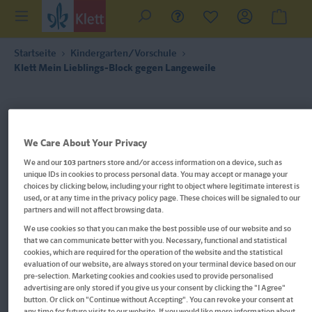
Startseite
Kindergarten/Vorschule
Klett Mein Lieblings-Block gegen Langeweile
We Care About Your Privacy
We and our
103
partners store and/or access information on a device, such as
unique IDs in cookies to process personal data. You may accept or manage your
choices by clicking below, including your right to object where legitimate interest is
used, or at any time in the privacy policy page. These choices will be signaled to our
partners and will not affect browsing data.
We use cookies so that you can make the best possible use of our website and so
that we can communicate better with you. Necessary, functional and statistical
cookies, which are required for the operation of the website and the statistical
evaluation of our website, are always stored on your terminal device based on our
pre-selection. Marketing cookies and cookies used to provide personalised
advertising are only stored if you give us your consent by clicking the "I Agree"
Im Buch blättern
button. Or click on "Continue without Accepting". You can revoke your consent at
any time for future visits to our website. If you would like more information about