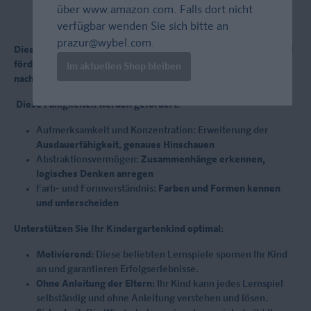
über
www.amazon.com
. Falls dort nicht
verfügbar wenden Sie sich bitte an
prazur@wybel.com
.
Dieser Kindergartenblock von Klett hilft gegen Langeweile und
fördert Kinder ab 3 Jahren – mit bunten Rätseln, Linien
Im aktuellen Shop bleiben
nachfahren, Formen erkennen, Schattenbilder und vieles mehr.
Diese Fähigkeiten werden gefördert:
Aufmerksamkeit und Konzentration: Erweiterung der
Ausdauerfähigkeit
,
genaues Hinschauen
Abstraktionsvermögen:
Zusammenhänge erkennen,
logisches Denken anregen
Farb- und Formverständnis:
Farben und Formen kennen
und unterscheiden
Unterstützen Sie Ihr Kindergartenkind optimal:
Motivierend:
Diese beliebten Lernspiele spornen Ihr Kind
an und garantieren Erfolgserlebnisse.
Ohne Anleitung der Eltern:
Ihr Kind kann jedes Lernspiel
selbständig und ohne Anleitung verstehen und lösen.