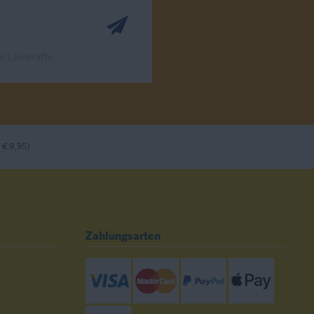
r Lernkräfte.
 € 9,95)
Zahlungsarten
Visa
Mastercard
Paypal
ApplePay