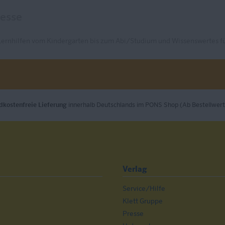
Lernhilfen vom Kindergarten bis zum Abi/Studium und Wissenswertes fü
dkostenfreie Lieferung
innerhalb Deutschlands im PONS Shop (Ab Bestellwert
Verlag
Service/Hilfe
n
Klett Gruppe
Presse