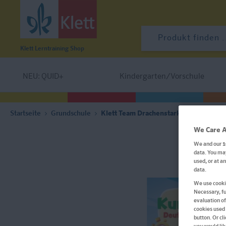
Klett Lerntraining
Shop
NEU: QUID+
Kindergarten/Vorschule
Startseite
Grundschule
Klett Team Drachenstark: Kurztests De
We Care A
We and our
1
data. You may
used, or at a
data.
We use cookie
Necessary, fu
evaluation of
cookies used 
button. Or cl