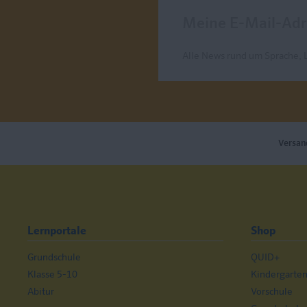
Meine E-Mail-Adresse
Alle News rund um Sprache, 
Send
Versan
Lernportale
Shop
Grundschule
QUID+
Klasse 5-10
Kindergarte
Abitur
Vorschule