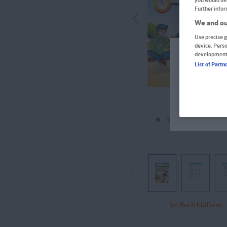
you would lik
Further infor
We and ou
Use precise g
device. Pers
development
Welcome!
List of Partn
Produkte f
verfügbar 
Im aktuel
Im Buch blättern