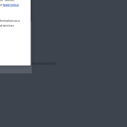
ns" button.
our
legal notice
.
nformation on a
d services
en
rt nicht
tenfrei!
(innerh. Deutschlands)