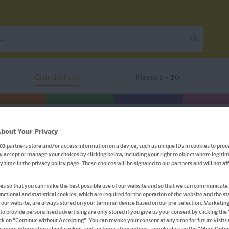
Grundschule
Klasse 5 - 10
utsch 1./2. Klasse
bout Your Privacy
03
partners store and/or access information on a device, such as unique IDs in cookies to proc
 accept or manage your choices by clicking below, including your right to object where legitim
Klett Team Drachenstark: 
ny time in the privacy policy page. These choices will be signaled to our partners and will not a
Deutsch 1./2. Klasse
s so that you can make the best possible use of our website and so that we can communicate 
nctional and statistical cookies, which are required for the operation of the website and the sta
 our website, are always stored on your terminal device based on our pre-selection. Marketin
Mit 300 Tests
to provide personalised advertising are only stored if you give us your consent by clicking the
ick on "Continue without Accepting". You can revoke your consent at any time for future visits t