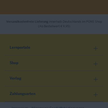
Versandkostenfreie Lieferung
innerhalb Deutschlands im PONS Shop
(Ab Bestellwert € 9,95)
Lernportale
Shop
Verlag
Zahlungsarten