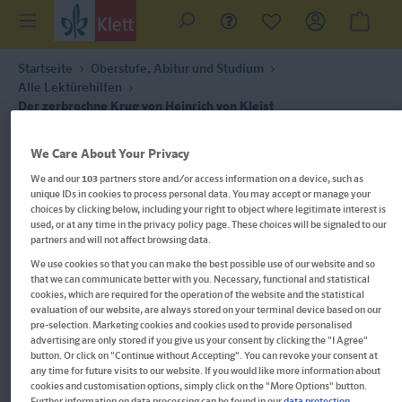
Startseite
Oberstufe, Abitur und Studium
Alle Lektürehilfen
Der zerbrochne Krug von Heinrich von Kleist
We Care About Your Privacy
We and our
103
partners store and/or access information on a device, such as
unique IDs in cookies to process personal data. You may accept or manage your
choices by clicking below, including your right to object where legitimate interest is
used, or at any time in the privacy policy page. These choices will be signaled to our
partners and will not affect browsing data.
We use cookies so that you can make the best possible use of our website and so
that we can communicate better with you. Necessary, functional and statistical
cookies, which are required for the operation of the website and the statistical
evaluation of our website, are always stored on your terminal device based on our
pre-selection. Marketing cookies and cookies used to provide personalised
advertising are only stored if you give us your consent by clicking the "I Agree"
button. Or click on "Continue without Accepting". You can revoke your consent at
any time for future visits to our website. If you would like more information about
cookies and customisation options, simply click on the "More Options" button.
Further information on data processing can be found in our
data protection