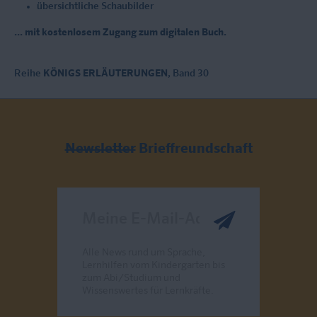
übersichtliche Schaubilder
... mit kostenlosem Zugang zum digitalen Buch.
Reihe
KÖNIGS ERLÄUTERUNGEN
, Band 30
Newsletter
Brieffreundschaft
Meine E-Mail-Adresse
Alle News rund um Sprache,
Lernhilfen vom Kindergarten bis
zum Abi/Studium und
Wissenswertes für Lernkräfte.
Send