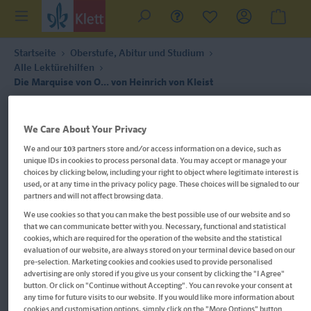
Startseite
Oberstufe, Abitur und Studium
Alle Lektürehilfen
Die Marquise von O... von Heinrich von Kleist
We Care About Your Privacy
We and our
103
partners store and/or access information on a device, such as
unique IDs in cookies to process personal data. You may accept or manage your
choices by clicking below, including your right to object where legitimate interest is
used, or at any time in the privacy policy page. These choices will be signaled to our
partners and will not affect browsing data.
We use cookies so that you can make the best possible use of our website and so
that we can communicate better with you. Necessary, functional and statistical
cookies, which are required for the operation of the website and the statistical
evaluation of our website, are always stored on your terminal device based on our
pre-selection. Marketing cookies and cookies used to provide personalised
advertising are only stored if you give us your consent by clicking the "I Agree"
button. Or click on "Continue without Accepting". You can revoke your consent at
any time for future visits to our website. If you would like more information about
cookies and customisation options, simply click on the "More Options" button.