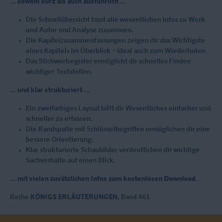
... sowohl kurz als auch ausführlich ...
Die Schnellübersicht fasst alle wesentlichen Infos zu Werk
und Autor und Analyse zusammen.
Die Kapitelzusammenfassungen zeigen dir das Wichtigste
eines Kapitels im Überblick – ideal auch zum Wiederholen.
Das Stichwortregister ermöglicht dir schnelles Finden
wichtiger Textstellen.
... und klar strukturiert ...
Ein zweifarbiges Layout hilft dir Wesentliches einfacher und
schneller zu erfassen.
Die Randspalte mit Schlüsselbegriffen ermöglichen dir eine
bessere Orientierung.
Klar strukturierte Schaubilder verdeutlichen dir wichtige
Sachverhalte auf einen Blick.
... mit vielen zusätzlichen Infos zum kostenlosen Download.
Reihe
KÖNIGS ERLÄUTERUNGEN
, Band 461