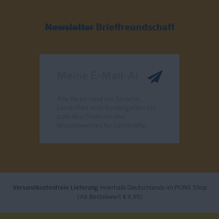
Newsletter
Brieffreundschaft
Meine E-Mail-Adresse
Alle News rund um Sprache,
Lernhilfen vom Kindergarten bis
zum Abi/Studium und
Wissenswertes für Lernkräfte.
Send
Versandkostenfreie Lieferung
innerhalb Deutschlands im PONS Shop
(Ab Bestellwert € 9,95)