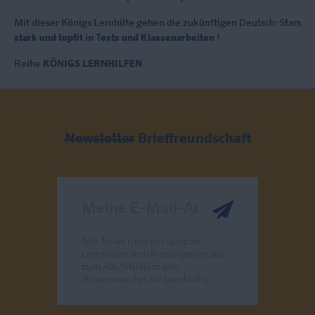
Mit dieser Königs Lernhilfe gehen die zukünftigen Deutsch-Stars
stark und topfit in Tests und Klassenarbeiten
!
Reihe
KÖNIGS LERNHILFEN
Newsletter
Brieffreundschaft
Meine E-Mail-Adresse
Alle News rund um Sprache,
Lernhilfen vom Kindergarten bis
zum Abi/Studium und
Wissenswertes für Lernkräfte.
Send