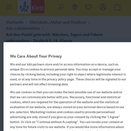
Startseite
Oberstufe, Abitur und Studium
Alle Lektürehilfen
Auf den Punkt gebracht: Märchen, Sagen und Fabeln
untersuchen – Deutsch 5./6. Klasse
We Care About Your Privacy
We and our
103
partners store and/or access information on a device, such as
unique IDs in cookies to process personal data. You may accept or manage your
choices by clicking below, including your right to object where legitimate interest is
used, or at any time in the privacy policy page. These choices will be signaled to our
partners and will not affect browsing data.
We use cookies so that you can make the best possible use of our website and so
that we can communicate better with you. Necessary, functional and statistical
cookies, which are required for the operation of the website and the statistical
evaluation of our website, are always stored on your terminal device based on our
pre-selection. Marketing cookies and cookies used to provide personalised
advertising are only stored if you give us your consent by clicking the "I Agree"
button. Or click on "Continue without Accepting". You can revoke your consent at
any time for future visits to our website. If you would like more information about