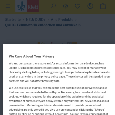
Startseite
NEU: QUID+
Alle Produkte
QUID+ Feinmotorik entdecken und entwickeln
We Care About Your Privacy
We and our
103
partners store and/or access information on a device, such as
unique IDs in cookies to process personal data. You may accept or manage your
choices by clicking below, including your right to object where legitimate interest is
used, or at any time in the privacy policy page. These choices will be signaled to our
partners and will not affect browsing data.
We use cookies so that you can make the best possible use of our website and so
that we can communicate better with you. Necessary, functional and statistical
cookies, which are required for the operation of the website and the statistical
evaluation of our website, are always stored on your terminal device based on our
pre-selection. Marketing cookies and cookies used to provide personalised
advertising are only stored if you give us your consent by clicking the "I Agree"
Im Buch blättern
button. Or click on "Continue without Accepting". You can revoke your consent at