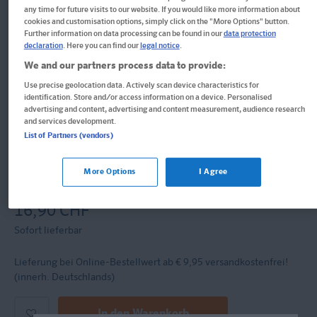
any time for future visits to our website. If you would like more information about
cookies and customisation options, simply click on the "More Options" button.
QUID+ Feinmotorik entdecken
Further information on data processing can be found in our
data protection
declaration
. Here you can find our
legal notice
.
und entwickeln
We and our partners process data to provide:
Use precise geolocation data. Actively scan device characteristics for
Rätseln, Malen, Schwungübungen für Kinder von 3–6 Jahren mit
identification. Store and/or access information on a device. Personalised
advertising and content, advertising and content measurement, audience research
Eltern-Guide
and services development.
List of Partners (vendors)
Buch
Format: 24,1 x 29,0 cm, 96 Seiten
More Options
I Agree
ISBN: 978-3-12-949861-3
16,90 CHF
Sofort lieferbar
Lieferung bei Online-Bestellwert ab € 9,95
versandkostenfrei!
(innerh. Deutschlands)
In den Warenkorb