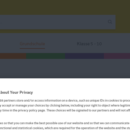
Grundschule
Klasse 5 - 10
Bibi & Tina: Wo ist Kätzche
bout Your Privacy
03
partners store and/or access information on a device, such as unique IDs in cookies to proc
 accept or manage your choices by clicking below, including your right to object where legitim
Erstlesen 2. Klasse, ab 7 Jahren
ny time in the privacy policy page. These choices will be signaled to our partners and will not a
Buch
s so that you can make the best possible use of our website and so that we can communicate 
nctional and statistical cookies, which are required for the operation of the website and the sta
Format: 15,7 x 22,7 cm, 40 Seiten