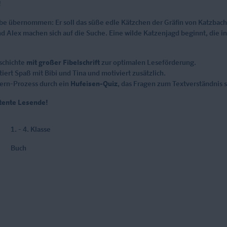
!
e übernommen: Er soll das süße edle Kätzchen der Gräfin von Katzbach h
d Alex machen sich auf die Suche. Eine wilde Katzenjagd beginnt, die i
schichte
mit großer Fibelschrift
zur optimalen Leseförderung.
iert Spaß mit Bibi und Tina und motiviert zusätzlich.
lern-Prozess durch ein
Hufeisen-Quiz
, das Fragen zum Textverständnis s
tente Lesende!
1. - 4. Klasse
Buch