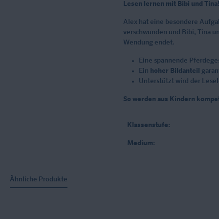
Lesen lernen mit Bibi und Tina
Alex hat eine besondere Aufgab
verschwunden und Bibi, Tina un
Wendung endet.
Eine spannende Pferdege
Ein
hoher Bildanteil
garant
Unterstützt wird der Lese
So werden aus Kindern kompe
Klassenstufe:
Medium:
Ähnliche Produkte