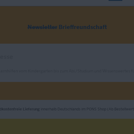
Newsletter
Brieffreundschaft
Lernhilfen vom Kindergarten bis zum Abi/Studium und Wissenswertes fü
dkostenfreie Lieferung
innerhalb Deutschlands im PONS Shop (Ab Bestellwert