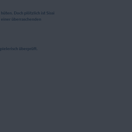
üten. Doch plötzlich ist Sissi
n einer überraschenden
pielerisch überprüft.