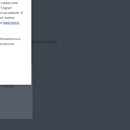
g cookies and
 "I Agree"
o our website. If
ns" button.
our
legal notice
.
nformation on a
tenfrei!
(innerh. Deutschlands)
d services
rt nicht