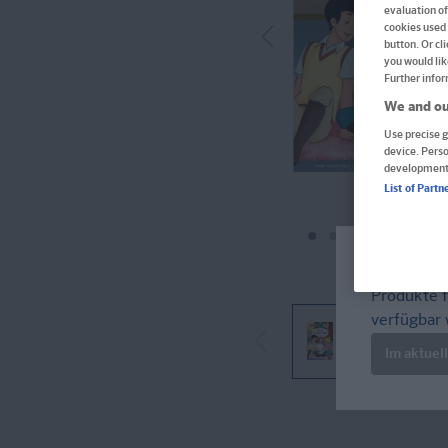
evaluation of
cookies used 
button. Or cl
you would lik
Further infor
We and ou
Use precise g
device. Pers
development
List of Partn
Welcome!
Produkte f
verfügbar 
Im aktuel
Im Buch blättern