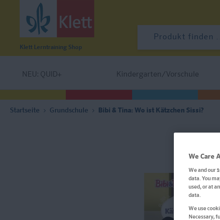
Klett Lerntraining
Shop
NEU: QUID+
Kindergarten/Vorschule
Startseite
Grundschule
Bibi & Tina: Wo ist Kätzchen Sissi?
We Care A
We and our
1
data. You may
used, or at a
data.
We use cookie
Necessary, fu