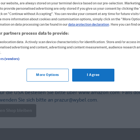
 our website, are always stored on your terminal device based on our pre-selection. Marketin
ISBN: 978-3-12-949733-3
to provide personalised advertising are only stored if you give us your consent by clicking the
ick on "Continue without Accepting". You can revoke your consent at any time for future visits t
10,40 CHF
e more information about cookies and customisation options, simply click on the "More Optio
mation on data processing can be found in our
data protection declaration
. Here you can find 
Sofort lieferbar
r partners process data to provide:
eolocation data. Actively scan device characteristics for identification. Store and/or access i
Lieferung bei Online-Bestellwert ab € 9,95
versandkos
onalised advertising and content, advertising and content measurement, audience research an
.
ers (vendors)
In den Warenkorb
More Options
I Agree
ür die USA bestellen Sie bitte über
www.amazon.com
. Falls do
wenden Sie sich bitte an
prazur@wybel.com
.
len Shop bleiben