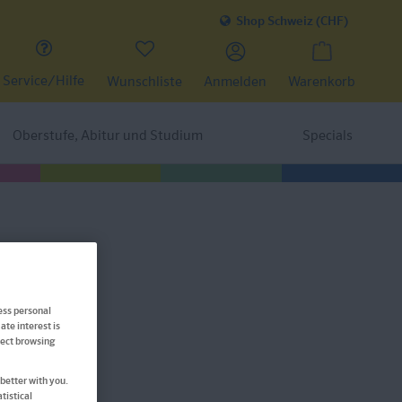
Shop Schweiz (CHF)
Service/Hilfe
Wunschliste
Anmelden
Warenkorb
Oberstufe, Abitur und Studium
Specials
n Sissi?
ess personal
ate interest is
ffect browsing
better with you.
tistical