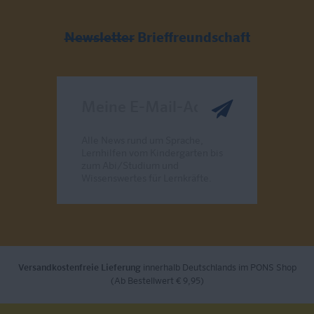
Newsletter
Brieffreundschaft
Meine E-Mail-Adresse
Alle News rund um Sprache,
Lernhilfen vom Kindergarten bis
zum Abi/Studium und
Wissenswertes für Lernkräfte.
Send
Versandkostenfreie Lieferung
innerhalb Deutschlands im PONS Shop
(Ab Bestellwert € 9,95)