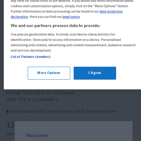
Im Buch blättern
any time for future visits to our website. If you would like more information about
cookies and customisation options, simply click on the "More Options" button.
Further information on data processing can be found in our
data protection
Klett Die Deutsch-Helden:
declaration
. Here you can find our
legal notice
.
We and our partners process data to provide:
Deutsch-Testblock So gut bin
Use precise geolocation data. Actively scan device characteristics for
identification. Store and/or access information on a device. Personalised
ich! 4. Klasse
advertising and content, advertising and content measurement, audience research
and services development.
List of Partners (vendors)
Mit Punktesystem wie in der Schule für Tests, Klassenarbeiten,
Lernzielkontrollen und Schulaufgaben
More Options
I Agree
Block
Format: 14,8 x 21,0 cm, 144 Seiten
ISBN: 978-3-12-949696-1
Informationen für Lehrer:innen und Referendar:innen
11,70 CHF
Sofort lieferbar
Welcome!