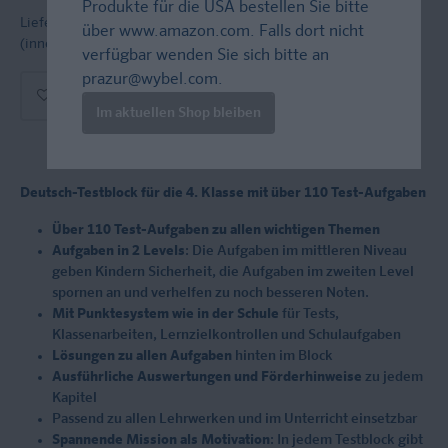
Produkte für die USA bestellen Sie bitte
Lieferung bei Online-Bestellwert ab € 9,95
versandkostenfrei!
über
www.amazon.com
. Falls dort nicht
(innerh. Deutschlands)
verfügbar wenden Sie sich bitte an
prazur@wybel.com
.
In den Warenkorb
Im aktuellen Shop bleiben
Deutsch-Testblock für die 4. Klasse mit über 110 Test-Aufgaben
Über 110 Test-Aufgaben zu allen wichtigen Themen
Aufgaben in 2 Levels
: Die Aufgaben im mittleren Niveau
geben Kindern Sicherheit, die Aufgaben im zweiten Level
spornen an und verhelfen zu noch besseren Noten.
Mit Punktesystem wie in der Schule
für Tests,
Klassenarbeiten, Lernzielkontrollen und Schulaufgaben
Lösungen zu allen Aufgaben
hinten im Block
Ausführliche Auswertungen und Förderhinweise
zu jedem
Kapitel
Passend zu allen Lehrwerken und im Unterricht einsetzbar
Spannende Mission als Motivation
: In jedem Testblock gibt