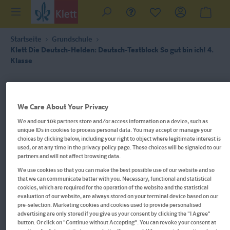
Startseite
Grundschule
Klett Die Deutsch-Helden: Deutsch-Testblock So gut bin ich! 4.
Klasse
We Care About Your Privacy
We and our
103
partners store and/or access information on a device, such as
unique IDs in cookies to process personal data. You may accept or manage your
choices by clicking below, including your right to object where legitimate interest is
used, or at any time in the privacy policy page. These choices will be signaled to our
partners and will not affect browsing data.
We use cookies so that you can make the best possible use of our website and so
that we can communicate better with you. Necessary, functional and statistical
cookies, which are required for the operation of the website and the statistical
evaluation of our website, are always stored on your terminal device based on our
pre-selection. Marketing cookies and cookies used to provide personalised
advertising are only stored if you give us your consent by clicking the "I Agree"
button. Or click on "Continue without Accepting". You can revoke your consent at