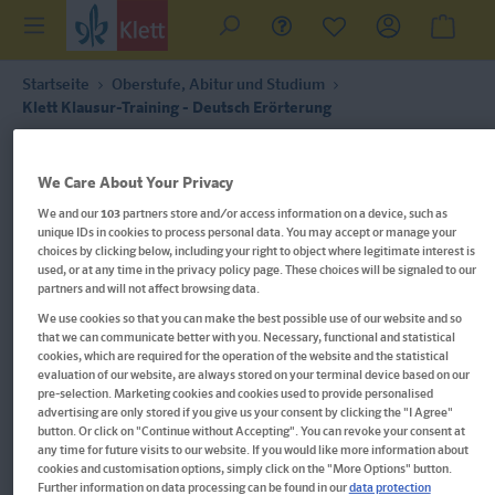
Startseite
Oberstufe, Abitur und Studium
Klett Klausur-Training - Deutsch Erörterung
We Care About Your Privacy
We and our
103
partners store and/or access information on a device, such as
unique IDs in cookies to process personal data. You may accept or manage your
choices by clicking below, including your right to object where legitimate interest is
used, or at any time in the privacy policy page. These choices will be signaled to our
partners and will not affect browsing data.
We use cookies so that you can make the best possible use of our website and so
that we can communicate better with you. Necessary, functional and statistical
cookies, which are required for the operation of the website and the statistical
evaluation of our website, are always stored on your terminal device based on our
pre-selection. Marketing cookies and cookies used to provide personalised
advertising are only stored if you give us your consent by clicking the "I Agree"
button. Or click on "Continue without Accepting". You can revoke your consent at
any time for future visits to our website. If you would like more information about
cookies and customisation options, simply click on the "More Options" button.
Im Buch blättern
Further information on data processing can be found in our
data protection