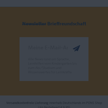
Newsletter
Brieffreundschaft
Meine E-Mail-Adresse
Alle News rund um Sprache,
Lernhilfen vom Kindergarten bis
zum Abi/Studium und
Wissenswertes für Lernkräfte.
Send
Versandkostenfreie Lieferung
innerhalb Deutschlands im PONS Shop
(Ab Bestellwert € 9,95)