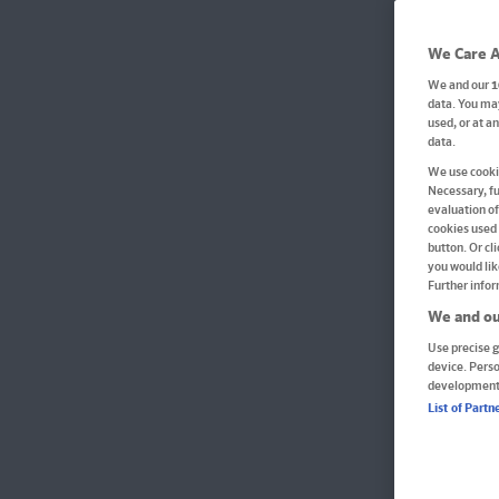
We Care A
We and our
1
data. You may
used, or at a
data.
We use cookie
Necessary, fu
evaluation of
cookies used 
button. Or cl
you would lik
Further infor
We and ou
Use precise g
device. Pers
development
List of Partn