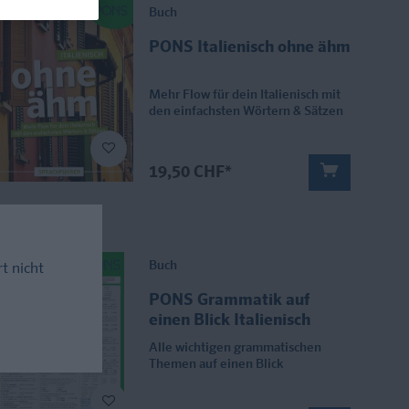
Buch
PONS Italienisch ohne ähm
Mehr Flow für dein Italienisch mit
den einfachsten Wörtern & Sätzen
19,50 CHF*
Buch
rt nicht
PONS Grammatik auf
einen Blick Italienisch
Alle wichtigen grammatischen
Themen auf einen Blick