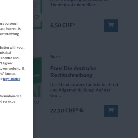
Themen auf einen Blick
ess personal
6,50 CHF*
ate interest is
ffect browsing
better with you.
tistical
Buch
g cookies and
 "I Agree"
Pons Die deutsche
o our website. If
ns" button.
Rechtschreibung
our
legal notice
.
Das Standardwerk für Schule, Beruf
und Allgemeinbildung. Auf der
Gru...
nformation on a
d services
22,10 CHF*