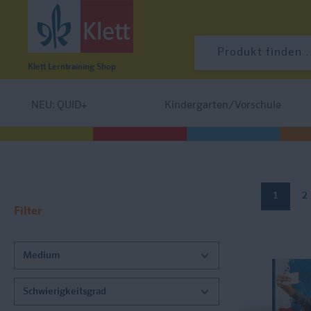
Klett Lerntraining
Shop
Pons Produkte
NEU: QUID+
Kindergarten/Vorschule
1
2
Filter
Medium
Schwierigkeitsgrad