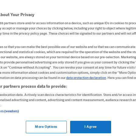
bout Your Privacy
03
partners store and/or access information on a device, such as unique IDs in cookies to proc
9,10 CHF*
 accept or manage your choices by clicking below, including your right to object where legitim
ny time in the privacy policy page. These choices will be signaled to our partners and will not a
s so that you can make the best possible use of our website and so that we can communicate 
nctional and statistical cookies, which are required for the operation of the website and the sta
Buch
 our website, are always stored on your terminal device based on our pre-selection. Marketin
to provide personalised advertising are only stored if you give us your consent by clicking the
PONS Verbtabellen Plus
ick on "Continue without Accepting". You can revoke your consent at any time for future visits t
e more information about cookies and customisation options, simply click on the "More Optio
Deutsch als Fremdsprache
mation on data processing can be found in our
data protection declaration
. Here you can find 
Vollständig konjugierte Verben in
r partners process data to provide:
allen Zeitformen. Mit Wendungen,
B...
eolocation data. Actively scan device characteristics for identification. Store and/or access i
onalised advertising and content, advertising and content measurement, audience research an
.
13,00 CHF*
ers (vendors)
More Options
I Agree