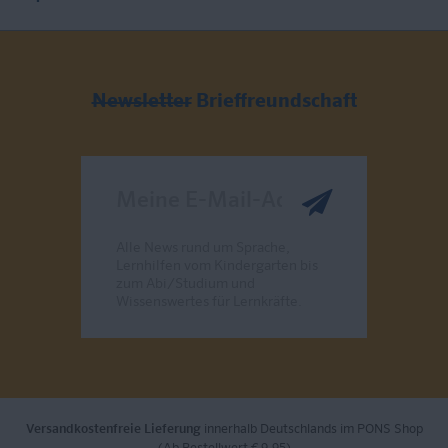
Newsletter
Brieffreundschaft
Meine E-Mail-Adresse
Alle News rund um Sprache,
Lernhilfen vom Kindergarten bis
zum Abi/Studium und
Wissenswertes für Lernkräfte.
Send
Versandkostenfreie Lieferung
innerhalb Deutschlands im PONS Shop