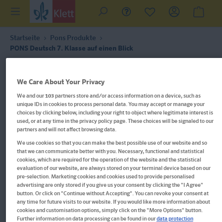
Startseite
Pons Produkte
PONS Deutsch 7. Klasse auf einen Blick
We Care About Your Privacy
We and our
103
partners store and/or access information on a device, such as
unique IDs in cookies to process personal data. You may accept or manage your
choices by clicking below, including your right to object where legitimate interest is
used, or at any time in the privacy policy page. These choices will be signaled to our
partners and will not affect browsing data.
We use cookies so that you can make the best possible use of our website and so
that we can communicate better with you. Necessary, functional and statistical
cookies, which are required for the operation of the website and the statistical
evaluation of our website, are always stored on your terminal device based on our
pre-selection. Marketing cookies and cookies used to provide personalised
advertising are only stored if you give us your consent by clicking the "I Agree"
button. Or click on "Continue without Accepting". You can revoke your consent at
any time for future visits to our website. If you would like more information about
PONS Deutsch 7. Klasse auf
cookies and customisation options, simply click on the "More Options" button.
Further information on data processing can be found in our
data protection