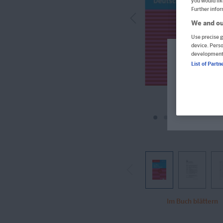
you would lik
Further infor
We and ou
Use precise g
device. Pers
development
Welcome!
List of Partn
Produkte f
verfügbar 
Im aktuel
Im Buch blättern