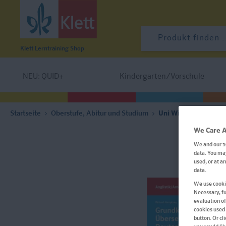
Klett Lerntraining
Shop
NEU: QUID+
Kindergarten/Vorschule
Startseite
Oberstufe, Abitur und Studium
Uni Wissen Grundkur
We Care A
We and our
1
data. You may
used, or at a
data.
We use cookie
Necessary, fu
evaluation of
cookies used 
button. Or cl