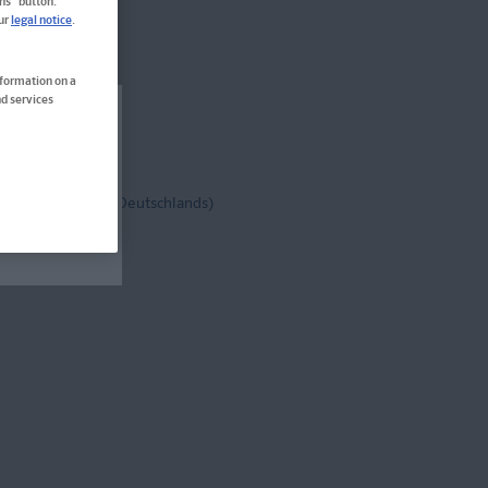
ns" button.
our
legal notice
.
nformation on a
d services
rt nicht
tenfrei!
(innerh. Deutschlands)