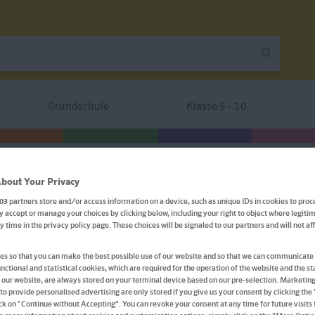
Grundschule
Klasse 5 - 10
s Übersetzen Deutsch-Englisch
bout Your Privacy
03
partners store and/or access information on a device, such as unique IDs in cookies to proc
 accept or manage your choices by clicking below, including your right to object where legitim
Uni Wissen Grundkurs Übe
ny time in the privacy policy page. These choices will be signaled to our partners and will not a
Deutsch-Englisch
s so that you can make the best possible use of our website and so that we can communicate 
nctional and statistical cookies, which are required for the operation of the website and the sta
 our website, are always stored on your terminal device based on our pre-selection. Marketin
Anglistik/Amerikanistik, Sicher im Studium
to provide personalised advertising are only stored if you give us your consent by clicking the
ick on "Continue without Accepting". You can revoke your consent at any time for future visits t