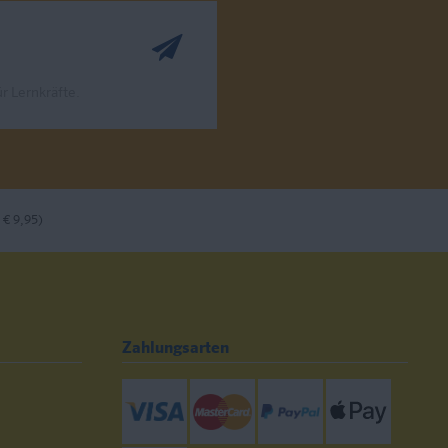
r Lernkräfte.
 € 9,95)
Zahlungsarten
Visa
Mastercard
Paypal
ApplePay