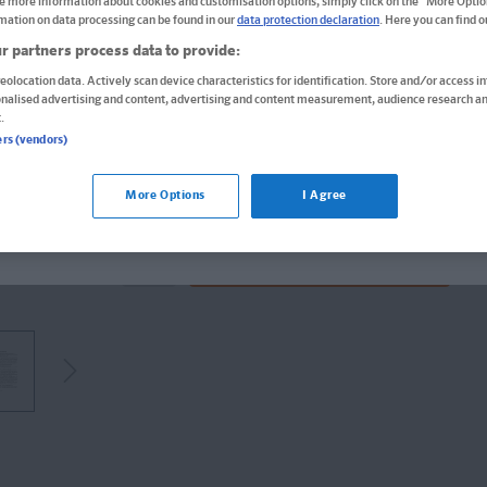
e more information about cookies and customisation options, simply click on the "More Optio
Buch
mation on data processing can be found in our
data protection declaration
. Here you can find 
Format: 14,8 x 21,0 cm, 176 Seiten
r partners process data to provide:
ISBN: 978-3-12-939030-6
eolocation data. Actively scan device characteristics for identification. Store and/or access i
onalised advertising and content, advertising and content measurement, audience research an
19,50 CHF
.
ers (vendors)
Derzeit nicht verfügbar
ür die USA bestellen Sie bitte über
www.amazon.com
. Falls do
wenden Sie sich bitte an
prazur@wybel.com
.
More Options
I Agree
Lieferung bei Online-Bestellwert ab € 9,95
versandkos
len Shop bleiben
In den Warenkorb