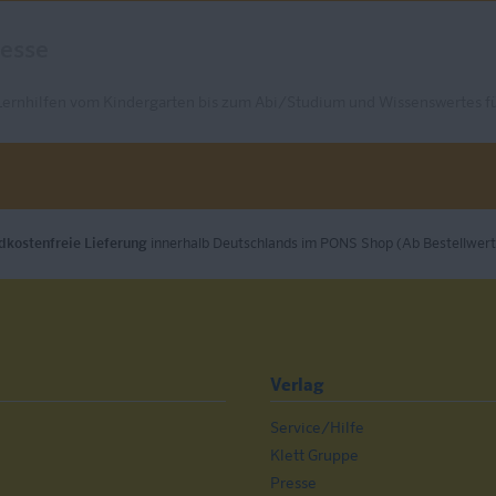
Lernhilfen vom Kindergarten bis zum Abi/Studium und Wissenswertes fü
dkostenfreie Lieferung
innerhalb Deutschlands im PONS Shop (Ab Bestellwert
Verlag
Service/Hilfe
n
Klett Gruppe
Presse