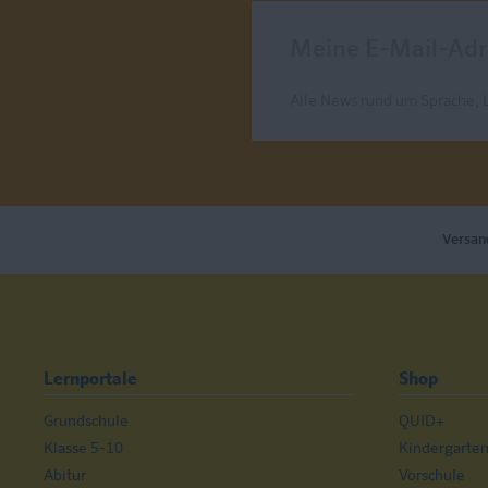
Meine E-Mail-Adresse
Alle News rund um Sprache, 
Send
Versan
Lernportale
Shop
Grundschule
QUID+
Klasse 5-10
Kindergarte
Abitur
Vorschule